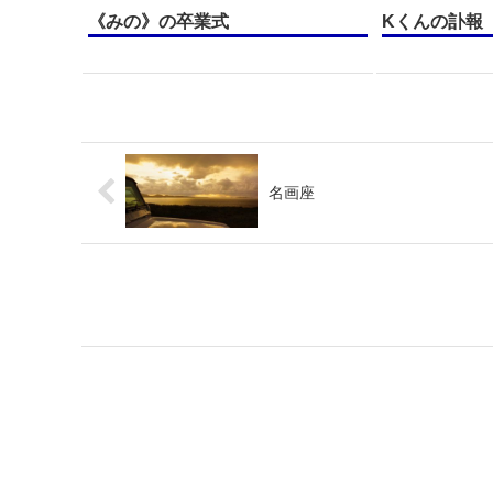
《みの》の卒業式
Kくんの訃報
名画座