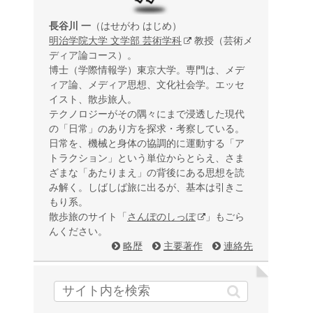
長谷川 一
（はせがわ はじめ）
明治学院大学 文学部 芸術学科
教授（芸術メ
ディア論コース）。
博士（学際情報学）東京大学。専門は、メデ
ィア論、メディア思想、文化社会学。エッセ
イスト、散歩旅人。
テクノロジーがその隅々にまで浸透した現代
の「日常」のあり方を探求・考察している。
日常を、機械と身体の協調的に運動する「ア
トラクション」という単位からとらえ、さま
ざまな「あたりまえ」の背後にある思想を読
み解く。しばしば旅に出るが、基本は引きこ
もり系。
散歩旅のサイト「
さんぽのしっぽ
」もごら
んください。
略歴
主要著作
連絡先