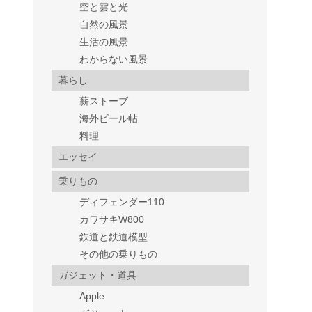
空と雲と光
自然の風景
生活の風景
わからない風景
暮らし
薪ストーブ
海外ビール帖
料理
エッセイ
乗りもの
ディフェンダー110
カワサキW800
鉄道と鉄道模型
その他の乗りもの
ガジェット・道具
Apple