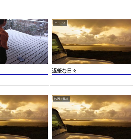
エッセイ
遅筆な日々
映画を観る