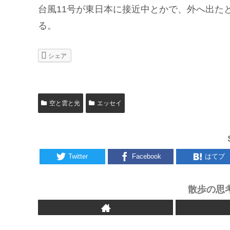
台風11号が東日本に接近中とかで、外へ出た
る。
シェア
空と雲と光
エッセイ
Twitter
Facebook
はてブ
散歩の思