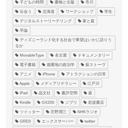
子どもの時間
書物と出版
市川
出会う
北海道
ワークショップ
学生
デジタルストーリーテリング
家と庭
卒論
ディズニーランド化する社会で希望はいかに語りう
るか
MovableType
名古屋
ドキュメンタリー
電子書籍
遊園地の政治学
薪ストーヴ
アニメ
iPhone
アトラクションの日常
Apple
メディアリテラシー
江戸川
iPad
晶文社
書評空間
庭
Kindle
GX200
ジブリ
岩波書店
ツイッター
庄野潤三
NHKラジオ
GRD3
エックスサーバー
twitter