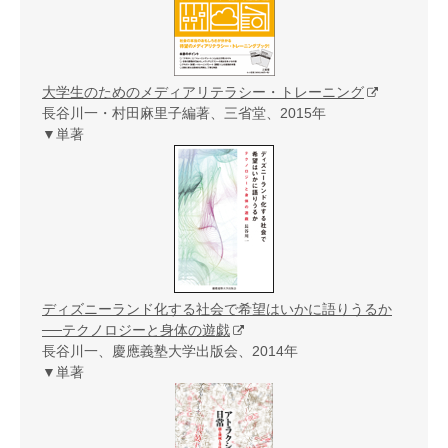
大学生のためのメディアリテラシー・トレーニング
長谷川一・村田麻里子編著、三省堂、2015年
▼単著
ディズニーランド化する社会で希望はいかに語りうるか
──テクノロジーと身体の遊戯
長谷川一、慶應義塾大学出版会、2014年
▼単著