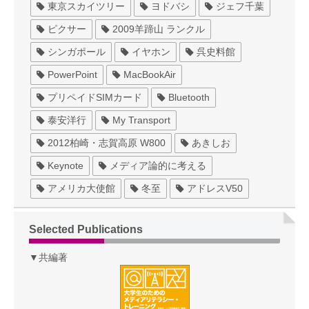
東京スカイツリー
ヨドバシ
ジェフ千葉
ピクサー
2009羊蹄山 ランクル
シンガポール
イヤホン
呉史料館
PowerPoint
MacBookAir
プリペイドSIMカード
Bluetooth
泰安洋行
My Transport
2012柏崎・志賀高原 W800
あきしお
Keynote
メディア論的に考える
アメリカ大使館
冬至
アドレスV50
Selected Publications
▼共編著