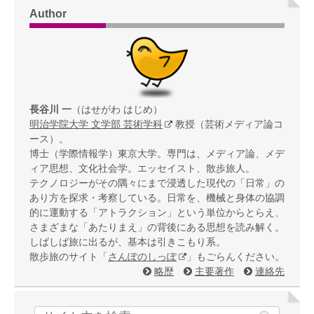
Author
長谷川 一
（はせがわ はじめ）
明治学院大学 文学部 芸術学科
教授（芸術メディア論コ
ース）。
博士（学際情報学）東京大学。専門は、メディア論、メデ
ィア思想、文化社会学。エッセイスト、散歩旅人。
テクノロジーがその隅々にまで浸透した現代の「日常」の
あり方を探求・考察している。日常を、機械と身体の協調
的に運動する「アトラクション」という単位からとらえ、
さまざまな「あたりまえ」の背後にある思想を読み解く。
しばしば旅に出るが、基本は引きこもり系。
散歩旅のサイト「
さんぽのしっぽ
」もごらんください。
略歴
主要著作
連絡先