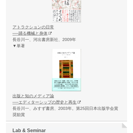
アトラクションの日常
──踊る機械と身体
長谷川一、河出書房新社、2009年
▼単著
出版と知のメディア論
──エディターシップの歴史と再生
長谷川一、みすず書房、2003年。第25回日本出版学会賞
奨励賞
Lab & Seminar