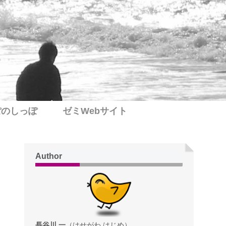
ぽのしっぽ
ゼミWebサイト
Author
長谷川 一
（はせがわ はじめ）