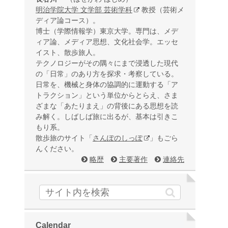
明治学院大学 文学部 芸術学科
教授（芸術メ
ディア論コース）。
博士（学際情報学）東京大学。専門は、メデ
ィア論、メディア思想、文化社会学。エッセ
イスト、散歩旅人。
テクノロジーがその隅々にまで浸透した現代
の「日常」のあり方を探求・考察している。
日常を、機械と身体の協調的に運動する「ア
トラクション」という単位からとらえ、さま
ざまな「あたりまえ」の背後にある思想を読
み解く。しばしば旅に出るが、基本は引きこ
もり系。
散歩旅のサイト「
さんぽのしっぽ
」もごら
んください。
略歴
主要著作
連絡先
Calendar