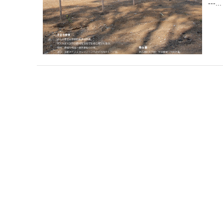
---...