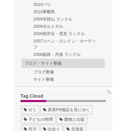
2010パリ
2010軍艦島
2009羊蹄山 ランクル
2009ポルトガル
2009西伊豆・雲見 ランクル
2007コペン・ロンドン・カーディ
フ
2006姫路・丹後 ランクル
ブログ・サイト整備
ブログ整備
サイト整備
Tag Cloud
ゼミ
原発PR施設を見にゆく
子どもの時間
書物と出版
市川
出会う
北海道