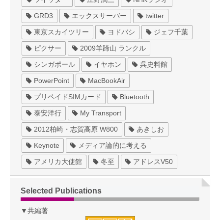
GRD3
エックスサーバー
twitter
東京スカイツリー
ヨドバシ
ジェフ千葉
ピクサー
2009羊蹄山 ランクル
シンガポール
イヤホン
呉史料館
PowerPoint
MacBookAir
プリペイドSIMカード
Bluetooth
泰安洋行
My Transport
2012柏崎・志賀高原 W800
あきしお
Keynote
メディア論的に考える
アメリカ大使館
冬至
アドレスV50
Selected Publications
▼共編著