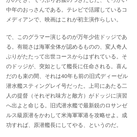
がのぞき、でっぷりお腹のつきだした、でっかい
中年のおっさんである。テレビで活躍しているコ
メディアンで、映画はこれが初主演作らしい。
で、このグラマー演じるのが万年少佐ドッジであ
る。有能さは海軍全体が認めるものの、変人奇人
ぶりがたたって出世コースからはずれている。そ
のドッジが、突如として艦長に任命される。喜ん
だのも束の間、それは40年も前の旧式ディーゼル
潜水艦スティングレイ号だった。上司にあたる二
人の提督（それぞれ味方と敵方）がドッジに演習
へ出よと命じる。旧式潜水艦で最新鋭のロサンゼ
ルス級原潜をかわして米海軍軍港を攻略せよ。成
功すれば、原潜艦長にしてやる、というのだ。