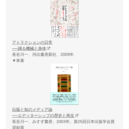
アトラクションの日常
──踊る機械と身体
長谷川一、河出書房新社、2009年
▼単著
出版と知のメディア論
──エディターシップの歴史と再生
長谷川一、みすず書房、2003年。第25回日本出版学会賞
奨励賞