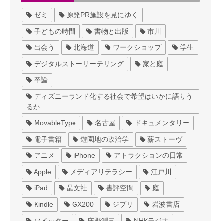
ゼミ
原発PR施設を見にゆく
子どもの時間
書物と出版
市川
出会う
北海道
ワークショップ
学生
デジタルストーリーテリング
家と庭
卒論
ディズニーランド化する社会で希望はいかに語りう
るか
MovableType
名古屋
ドキュメンタリー
電子書籍
遊園地の政治学
薪ストーヴ
アニメ
iPhone
アトラクションの日常
Apple
メディアリテラシー
江戸川
iPad
晶文社
書評空間
庭
Kindle
GX200
ジブリ
岩波書店
ツイッター
庄野潤三
NHKラジオ