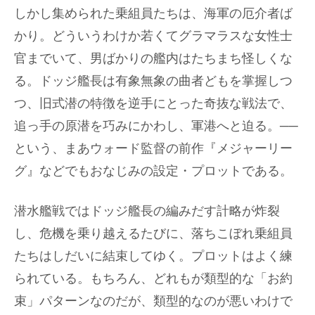
しかし集められた乗組員たちは、海軍の厄介者ば
かり。どういうわけか若くてグラマラスな女性士
官までいて、男ばかりの艦内はたちまち怪しくな
る。ドッジ艦長は有象無象の曲者どもを掌握しつ
つ、旧式潜の特徴を逆手にとった奇抜な戦法で、
追っ手の原潜を巧みにかわし、軍港へと迫る。──
という、まあウォード監督の前作『メジャーリー
グ』などでもおなじみの設定・プロットである。
潜水艦戦ではドッジ艦長の編みだす計略が炸裂
し、危機を乗り越えるたびに、落ちこぼれ乗組員
たちはしだいに結束してゆく。プロットはよく練
られている。もちろん、どれもが類型的な「お約
束」パターンなのだが、類型的なのが悪いわけで