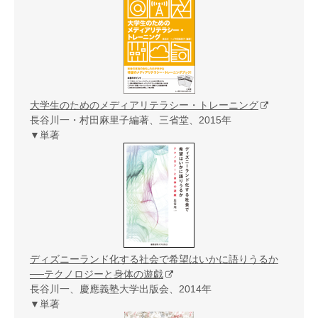
大学生のためのメディアリテラシー・トレーニング
長谷川一・村田麻里子編著、三省堂、2015年
▼単著
ディズニーランド化する社会で希望はいかに語りうるか
──テクノロジーと身体の遊戯
長谷川一、慶應義塾大学出版会、2014年
▼単著