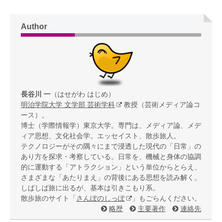
Author
長谷川 一
（はせがわ はじめ）
明治学院大学 文学部 芸術学科
教授（芸術メディア論コ
ース）。
博士（学際情報学）東京大学。専門は、メディア論、メデ
ィア思想、文化社会学。エッセイスト、散歩旅人。
テクノロジーがその隅々にまで浸透した現代の「日常」の
あり方を探求・考察している。日常を、機械と身体の協調
的に運動する「アトラクション」という単位からとらえ、
さまざまな「あたりまえ」の背後にある思想を読み解く。
しばしば旅に出るが、基本は引きこもり系。
散歩旅のサイト「
さんぽのしっぽ
」もごらんください。
略歴
主要著作
連絡先