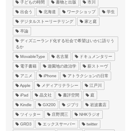
子どもの時間
書物と出版
市川
出会う
北海道
ワークショップ
学生
デジタルストーリーテリング
家と庭
卒論
ディズニーランド化する社会で希望はいかに語りう
るか
MovableType
名古屋
ドキュメンタリー
電子書籍
遊園地の政治学
薪ストーヴ
アニメ
iPhone
アトラクションの日常
Apple
メディアリテラシー
江戸川
iPad
晶文社
書評空間
庭
Kindle
GX200
ジブリ
岩波書店
ツイッター
庄野潤三
NHKラジオ
GRD3
エックスサーバー
twitter