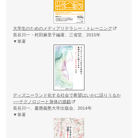
大学生のためのメディアリテラシー・トレーニング
長谷川一・村田麻里子編著、三省堂、2015年
▼単著
ディズニーランド化する社会で希望はいかに語りうるか
──テクノロジーと身体の遊戯
長谷川一、慶應義塾大学出版会、2014年
▼単著