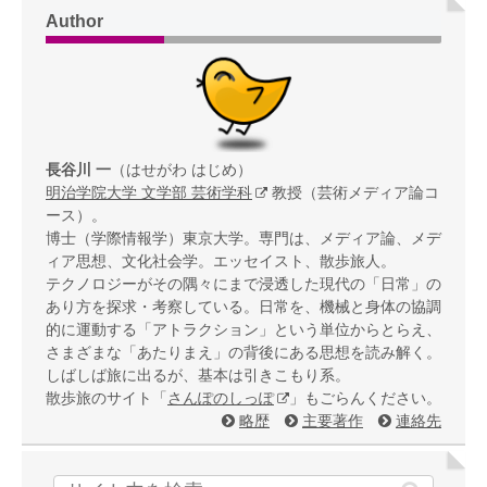
Author
長谷川 一
（はせがわ はじめ）
明治学院大学 文学部 芸術学科
教授（芸術メディア論コ
ース）。
博士（学際情報学）東京大学。専門は、メディア論、メデ
ィア思想、文化社会学。エッセイスト、散歩旅人。
テクノロジーがその隅々にまで浸透した現代の「日常」の
あり方を探求・考察している。日常を、機械と身体の協調
的に運動する「アトラクション」という単位からとらえ、
さまざまな「あたりまえ」の背後にある思想を読み解く。
しばしば旅に出るが、基本は引きこもり系。
散歩旅のサイト「
さんぽのしっぽ
」もごらんください。
略歴
主要著作
連絡先