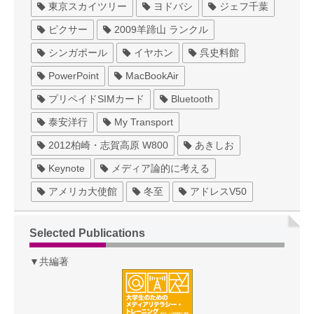
東京スカイツリー
ヨドバシ
ジェフ千葉
ピクサー
2009羊蹄山 ランクル
シンガポール
イヤホン
呉史料館
PowerPoint
MacBookAir
プリペイドSIMカード
Bluetooth
泰安洋行
My Transport
2012柏崎・志賀高原 W800
あきしお
Keynote
メディア論的に考える
アメリカ大使館
冬至
アドレスV50
Selected Publications
▼共編著