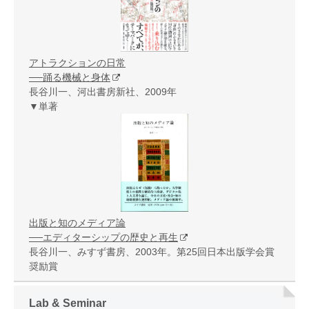
アトラクションの日常
──踊る機械と身体
長谷川一、河出書房新社、2009年
▼単著
出版と知のメディア論
──エディターシップの歴史と再生
長谷川一、みすず書房、2003年。第25回日本出版学会賞
奨励賞
Lab & Seminar