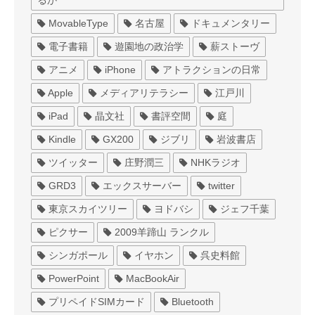
るか
MovableType
名古屋
ドキュメンタリー
電子書籍
遊園地の政治学
薪ストーヴ
アニメ
iPhone
アトラクションの日常
Apple
メディアリテラシー
江戸川
iPad
晶文社
書評空間
庭
Kindle
GX200
ジブリ
岩波書店
ツイッター
庄野潤三
NHKラジオ
GRD3
エックスサーバー
twitter
東京スカイツリー
ヨドバシ
ジェフ千葉
ピクサー
2009羊蹄山 ランクル
シンガポール
イヤホン
呉史料館
PowerPoint
MacBookAir
プリペイドSIMカード
Bluetooth