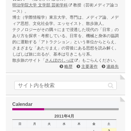
明治学院大学 文学部 芸術学科
教授（芸術メディア論コ
ース）。
博士（学際情報学）東京大学。専門は、メディア論、メデ
ィア思想、文化社会学。エッセイスト、散歩旅人。
テクノロジーがその隅々にまで浸透した現代の「日常」の
あり方を探求・考察している。日常を、機械と身体の協調
的に運動する「アトラクション」という単位からとらえ、
さまざまな「あたりまえ」の背後にある思想を読み解く。
しばしば旅に出るが、基本は引きこもり系。
散歩旅のサイト「
さんぽのしっぽ
」もごらんください。
略歴
主要著作
連絡先
Calendar
2011年4月
日
月
火
水
木
金
土