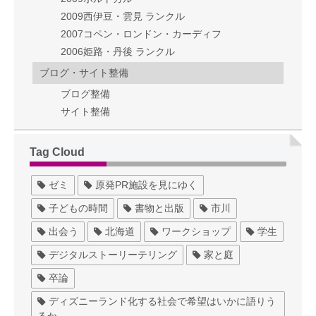
2009西伊豆・雲見 ランクル
2007コペン・ロンドン・カーディフ
2006姫路・丹後 ランクル
ブログ・サイト整備
ブログ整備
サイト整備
Tag Cloud
ゼミ
原発PR施設を見にゆく
子どもの時間
書物と出版
市川
出会う
北海道
ワークショップ
学生
デジタルストーリーテリング
家と庭
卒論
ディズニーランド化する社会で希望はいかに語りう