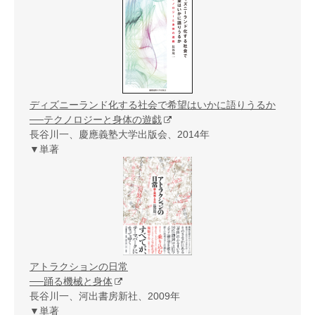
ディズニーランド化する社会で希望はいかに語りうるか
──テクノロジーと身体の遊戯
長谷川一、慶應義塾大学出版会、2014年
▼単著
アトラクションの日常
──踊る機械と身体
長谷川一、河出書房新社、2009年
▼単著