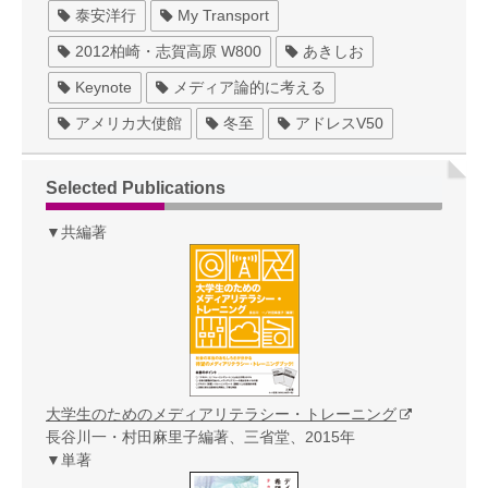
泰安洋行
My Transport
2012柏崎・志賀高原 W800
あきしお
Keynote
メディア論的に考える
アメリカ大使館
冬至
アドレスV50
Selected Publications
▼共編著
大学生のためのメディアリテラシー・トレーニング
長谷川一・村田麻里子編著、三省堂、2015年
▼単著