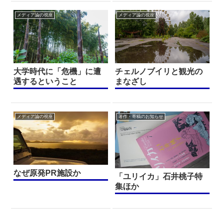
メディア論の視座
メディア論の視座
大学時代に「危機」に遭
チェルノブイリと観光の
遇するということ
まなざし
メディア論の視座
著作・寄稿のお知らせ
なぜ原発PR施設か
「ユリイカ」石井桃子特
集ほか