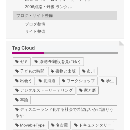
2006姫路・丹後 ランクル
ブログ・サイト整備
ブログ整備
サイト整備
Tag Cloud
ゼミ
原発PR施設を見にゆく
子どもの時間
書物と出版
市川
出会う
北海道
ワークショップ
学生
デジタルストーリーテリング
家と庭
卒論
ディズニーランド化する社会で希望はいかに語りう
るか
MovableType
名古屋
ドキュメンタリー