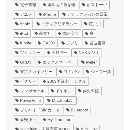
電子書籍
遊園地の政治学
薪ストーヴ
アニメ
iPhone
アトラクションの日常
Apple
メディアリテラシー
江戸川
iPad
晶文社
書評空間
庭
Kindle
GX200
ジブリ
岩波書店
ツイッター
庄野潤三
NHKラジオ
GRD3
エックスサーバー
twitter
東京スカイツリー
ヨドバシ
ジェフ千葉
ピクサー
2009羊蹄山 ランクル
シンガポール
イヤホン
呉史料館
PowerPoint
MacBookAir
プリペイドSIMカード
Bluetooth
泰安洋行
My Transport
2012柏崎・志賀高原 W800
あきしお