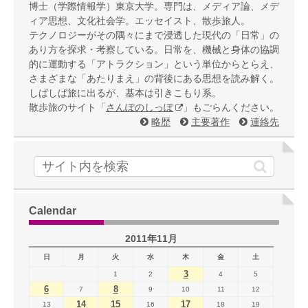
博士（学際情報学）東京大学。専門は、メディア論、メデ
ィア思想、文化社会学。エッセイスト、散歩旅人。
テクノロジーがその隅々にまで浸透した現代の「日常」の
あり方を探求・考察している。日常を、機械と身体の協調
的に運動する「アトラクション」という単位からとらえ、
さまざまな「あたりまえ」の背後にある思想を読み解く。
しばしば旅に出るが、基本は引きこもり系。
散歩旅のサイト「
さんぽのしっぽ
」もごらんください。
略歴
主要著作
連絡先
Calendar
2011年11月
日
月
火
水
木
金
土
3
1
2
4
5
6
8
7
9
10
11
12
14
15
17
13
16
18
19