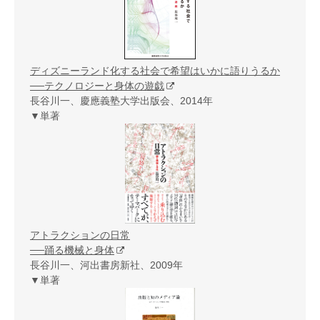
ディズニーランド化する社会で希望はいかに語りうるか
──テクノロジーと身体の遊戯
長谷川一、慶應義塾大学出版会、2014年
▼単著
アトラクションの日常
──踊る機械と身体
長谷川一、河出書房新社、2009年
▼単著