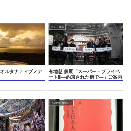
ゼミ・授業
、オルタナティブメデ
有地慈 個展「スーパー・プライベ
ートIII—約束された街で—」ご案内
その他のお知らせ