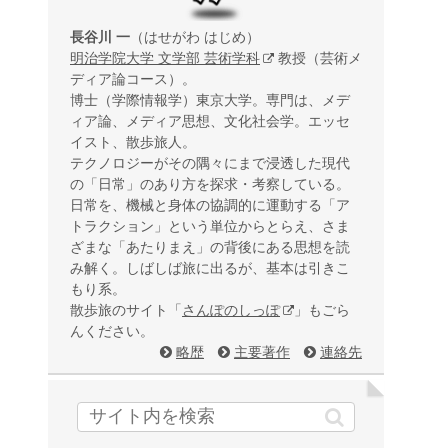
長谷川 一
（はせがわ はじめ）
明治学院大学 文学部 芸術学科
教授（芸術メ
ディア論コース）。
博士（学際情報学）東京大学。専門は、メデ
ィア論、メディア思想、文化社会学。エッセ
イスト、散歩旅人。
テクノロジーがその隅々にまで浸透した現代
の「日常」のあり方を探求・考察している。
日常を、機械と身体の協調的に運動する「ア
トラクション」という単位からとらえ、さま
ざまな「あたりまえ」の背後にある思想を読
み解く。しばしば旅に出るが、基本は引きこ
もり系。
散歩旅のサイト「
さんぽのしっぽ
」もごら
んください。
略歴
主要著作
連絡先