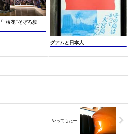
「“桜花”そぞろ歩
グアムと日本人
やってもたー