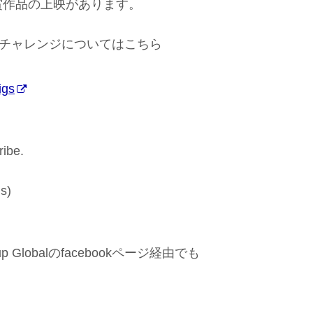
賞作品の上映があります。
ングチャレンジについてはこちら
igs
ibe.
s)
 Globalのfacebookページ経由でも