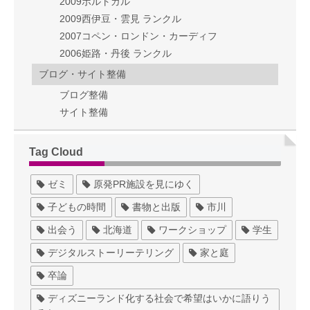
2009ポルトガル
2009西伊豆・雲見 ランクル
2007コペン・ロンドン・カーディフ
2006姫路・丹後 ランクル
ブログ・サイト整備
ブログ整備
サイト整備
Tag Cloud
ゼミ
原発PR施設を見にゆく
子どもの時間
書物と出版
市川
出会う
北海道
ワークショップ
学生
デジタルストーリーテリング
家と庭
卒論
ディズニーランド化する社会で希望はいかに語りう