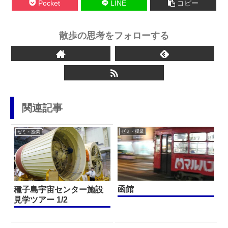
Pocket
LINE
コピー
散歩の思考をフォローする
関連記事
ゼミ・授業
ゼミ・授業
函館
種子島宇宙センター施設
見学ツアー 1/2