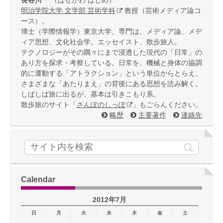
明治学院大学 文学部 芸術学科
教授（芸術メディア論コ
ース）。
博士（学際情報学）東京大学。専門は、メディア論、メデ
ィア思想、文化社会学。エッセイスト、散歩旅人。
テクノロジーがその隅々にまで浸透した現代の「日常」の
あり方を探求・考察している。日常を、機械と身体の協調
的に運動する「アトラクション」という単位からとらえ、
さまざまな「あたりまえ」の背後にある思想を読み解く。
しばしば旅に出るが、基本は引きこもり系。
散歩旅のサイト「
さんぽのしっぽ
」もごらんください。
略歴
主要著作
連絡先
Calendar
2012年7月
日
月
火
水
木
金
土