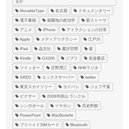
るか
MovableType
名古屋
ドキュメンタリー
電子書籍
遊園地の政治学
薪ストーヴ
アニメ
iPhone
アトラクションの日常
Apple
メディアリテラシー
江戸川
iPad
晶文社
書評空間
庭
Kindle
GX200
ジブリ
岩波書店
ツイッター
庄野潤三
NHKラジオ
GRD3
エックスサーバー
twitter
東京スカイツリー
ヨドバシ
ジェフ千葉
ピクサー
2009羊蹄山 ランクル
シンガポール
イヤホン
呉史料館
PowerPoint
MacBookAir
プリペイドSIMカード
Bluetooth