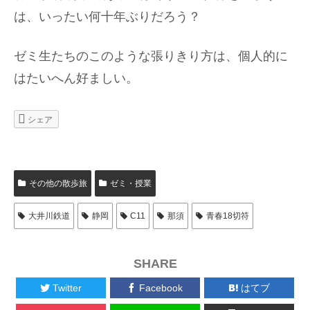
は、いったい何十年ぶりだろう？
ゼミ生たちのこのような張りきり方は、個人的に
はたいへん好ましい。
シェア
その他の散歩旅
ゼミ・授業
大井川鉄道
静岡
C11
那須
青春18切符
SHARE
Twitter
Facebook
はてブ