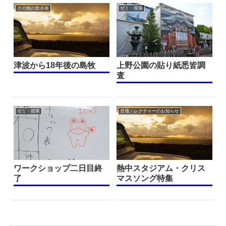
その他の散歩旅
ゼミ・授業
津波から18年後の島牧
上野公園の貼り紙悉皆調
査
ゼミ・授業
登壇・レクチャーのお知らせ
ワークショップ二日目終
熱中スタジアム・クリス
了
マスソング特集