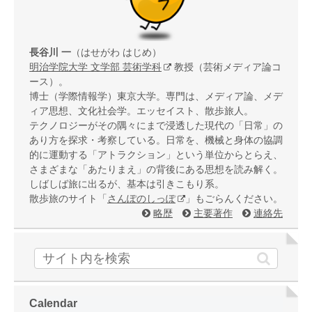
長谷川 一
（はせがわ はじめ）
明治学院大学 文学部 芸術学科
教授（芸術メディア論コ
ース）。
博士（学際情報学）東京大学。専門は、メディア論、メデ
ィア思想、文化社会学。エッセイスト、散歩旅人。
テクノロジーがその隅々にまで浸透した現代の「日常」の
あり方を探求・考察している。日常を、機械と身体の協調
的に運動する「アトラクション」という単位からとらえ、
さまざまな「あたりまえ」の背後にある思想を読み解く。
しばしば旅に出るが、基本は引きこもり系。
散歩旅のサイト「
さんぽのしっぽ
」もごらんください。
略歴
主要著作
連絡先
Calendar