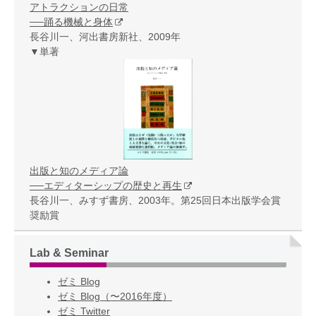
アトラクションの日常
──踊る機械と身体
長谷川一、河出書房新社、2009年
▼単著
出版と知のメディア論
──エディターシップの歴史と再生
長谷川一、みすず書房、2003年。第25回日本出版学会賞
奨励賞
Lab & Seminar
ゼミ Blog
ゼミ Blog（〜2016年度）
ゼミ Twitter