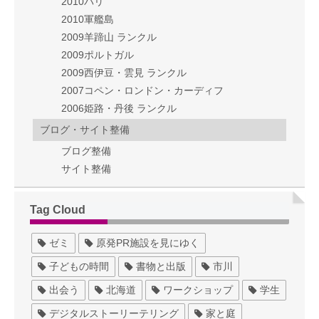
2010パリ
2010軍艦島
2009羊蹄山 ランクル
2009ポルトガル
2009西伊豆・雲見 ランクル
2007コペン・ロンドン・カーディフ
2006姫路・丹後 ランクル
ブログ・サイト整備
ブログ整備
サイト整備
Tag Cloud
ゼミ
原発PR施設を見にゆく
子どもの時間
書物と出版
市川
出会う
北海道
ワークショップ
学生
デジタルストーリーテリング
家と庭