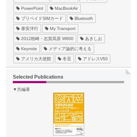
PowerPoint
MacBookAir
プリペイドSIMカード
Bluetooth
泰安洋行
My Transport
2012柏崎・志賀高原 W800
あきしお
Keynote
メディア論的に考える
アメリカ大使館
冬至
アドレスV50
Selected Publications
▼共編著