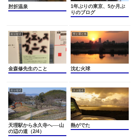
1年ぶりの東京、5か月ぶ
肘折温泉
りのブログ
エッセイ
空と雲と光
金森修先生のこと
沈む火球
エッセイ
エッセイ
天理駅から永久寺へ──山
熱がでた
の辺の道（2/4）