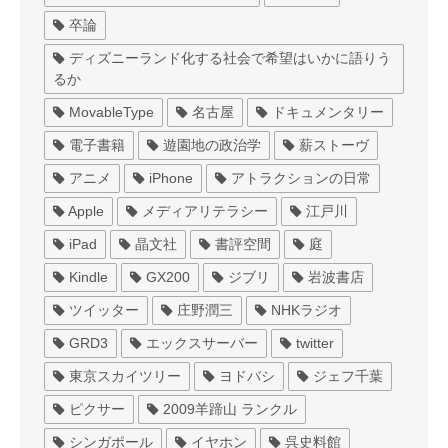
卒論
ディズニーランド化する社会で希望はいかに語りう
るか
MovableType
名古屋
ドキュメンタリー
電子書籍
遊園地の政治学
薪ストーヴ
アニメ
iPhone
アトラクションの日常
Apple
メディアリテラシー
江戸川
iPad
晶文社
書評空間
庭
Kindle
GX200
ジブリ
岩波書店
ツイッター
庄野潤三
NHKラジオ
GRD3
エックスサーバー
twitter
東京スカイツリー
ヨドバシ
ジェフ千葉
ピクサー
2009羊蹄山 ランクル
シンガポール
イヤホン
呉史料館