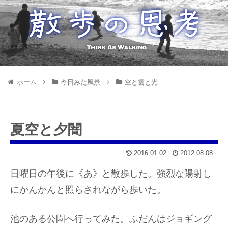
ホーム
今日みた風景
空と雲と光
夏空と夕闇
2016.01.02
2012.08.08
日曜日の午後に《あ》と散歩した。強烈な陽射し
にかんかんと照らされながら歩いた。
池のある公園へ行ってみた。ふだんはジョギング