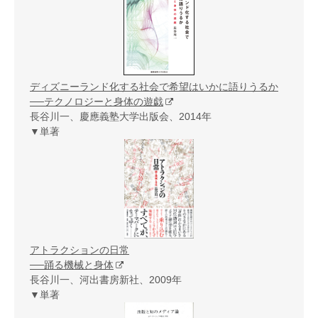
ディズニーランド化する社会で希望はいかに語りうるか
──テクノロジーと身体の遊戯
長谷川一、慶應義塾大学出版会、2014年
▼単著
アトラクションの日常
──踊る機械と身体
長谷川一、河出書房新社、2009年
▼単著