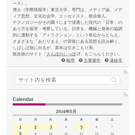
ース）。
博士（学際情報学）東京大学。専門は、メディア論、メデ
ィア思想、文化社会学。エッセイスト、散歩旅人。
テクノロジーがその隅々にまで浸透した現代の「日常」の
あり方を探求・考察している。日常を、機械と身体の協調
的に運動する「アトラクション」という単位からとらえ、
さまざまな「あたりまえ」の背後にある思想を読み解く。
しばしば旅に出るが、基本は引きこもり系。
散歩旅のサイト「
さんぽのしっぽ
」もごらんください。
略歴
主要著作
連絡先
Calendar
2016年5月
日
月
火
水
木
金
土
1
2
3
5
4
6
7
8
9
10
11
12
13
14