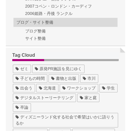
2007コペン・ロンドン・カーディフ
2006姫路・丹後 ランクル
ブログ・サイト整備
ブログ整備
サイト整備
Tag Cloud
ゼミ
原発PR施設を見にゆく
子どもの時間
書物と出版
市川
出会う
北海道
ワークショップ
学生
デジタルストーリーテリング
家と庭
卒論
ディズニーランド化する社会で希望はいかに語りう
るか