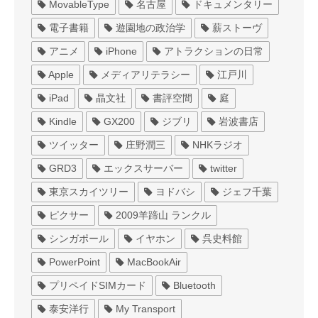
MovableType
名古屋
ドキュメンタリー
電子書籍
遊園地の政治学
薪ストーヴ
アニメ
iPhone
アトラクションの日常
Apple
メディアリテラシー
江戸川
iPad
晶文社
書評空間
庭
Kindle
GX200
ジブリ
岩波書店
ツイッター
庄野潤三
NHKラジオ
GRD3
エックスサーバー
twitter
東京スカイツリー
ヨドバシ
ジェフ千葉
ピクサー
2009羊蹄山 ランクル
シンガポール
イヤホン
呉史料館
PowerPoint
MacBookAir
プリペイドSIMカード
Bluetooth
泰安洋行
My Transport