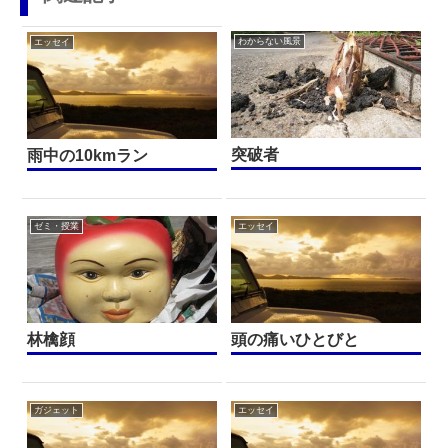
わからない風景
エッセイ
突破者
雨中の10kmラン
ゼミ・授業
エッセイ
林檎顔
頭の痛いひとびと
ガジェット
エッセイ