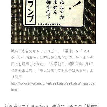
戦時下広告のキャッチコピー。「電球」を「マス
ク」や「消毒液」に差し替えるだけで、たちまち今
日でも通用しそうだ。『科学朝日』昭和20年1月1日
号裏表紙広告（「モノは無くても広告はあるぞ」よ
り引用
http://www2.ttcn.ne.jp/heikiseikatsu/seikatsu/matsuda.
htm ）
話が逸れてしまったが、政府によるこの「横並び