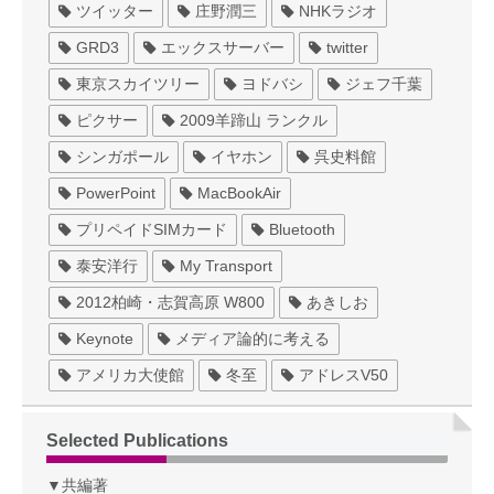
ツイッター
庄野潤三
NHKラジオ
GRD3
エックスサーバー
twitter
東京スカイツリー
ヨドバシ
ジェフ千葉
ピクサー
2009羊蹄山 ランクル
シンガポール
イヤホン
呉史料館
PowerPoint
MacBookAir
プリペイドSIMカード
Bluetooth
泰安洋行
My Transport
2012柏崎・志賀高原 W800
あきしお
Keynote
メディア論的に考える
アメリカ大使館
冬至
アドレスV50
Selected Publications
▼共編著