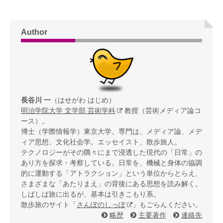
Author
長谷川 一
（はせがわ はじめ）
明治学院大学 文学部 芸術学科
教授（芸術メディア論コ
ース）。
博士（学際情報学）東京大学。専門は、メディア論、メデ
ィア思想、文化社会学。エッセイスト、散歩旅人。
テクノロジーがその隅々にまで浸透した現代の「日常」の
あり方を探求・考察している。日常を、機械と身体の協調
的に運動する「アトラクション」という単位からとらえ、
さまざまな「あたりまえ」の背後にある思想を読み解く。
しばしば旅に出るが、基本は引きこもり系。
散歩旅のサイト「
さんぽのしっぽ
」もごらんください。
略歴
主要著作
連絡先