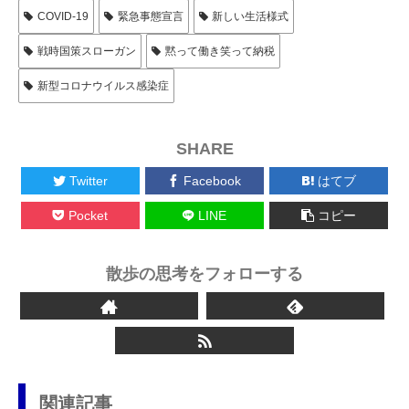
COVID-19
緊急事態宣言
新しい生活様式
戦時国策スローガン
黙って働き笑って納税
新型コロナウイルス感染症
SHARE
Twitter
Facebook
はてブ
Pocket
LINE
コピー
散歩の思考をフォローする
関連記事