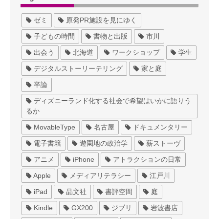
ゼミ
原発PR施設を見にゆく
子どもの時間
書物と出版
市川
出会う
北海道
ワークショップ
学生
デジタルストーリーテリング
家と庭
卒論
ディズニーランド化する社会で希望はいかに語りう
るか
MovableType
名古屋
ドキュメンタリー
電子書籍
遊園地の政治学
薪ストーヴ
アニメ
iPhone
アトラクションの日常
Apple
メディアリテラシー
江戸川
iPad
晶文社
書評空間
庭
Kindle
GX200
ジブリ
岩波書店