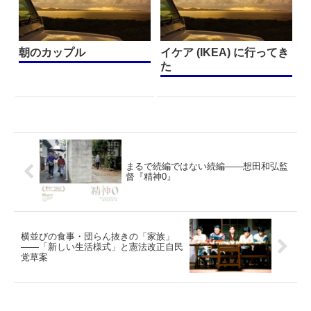
朝のカップル
イケア (IKEA) に行ってき
た
まるで続編ではない続編——想田和弘監
督『精神0』
横並びの食事・団らん抜きの「家族」
——「新しい生活様式」と憲法改正自民
党草案