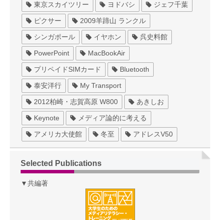
東京スカイツリー
ヨドバシ
ジェフ千葉
ピクサー
2009羊蹄山 ランクル
シンガポール
イヤホン
呉史料館
PowerPoint
MacBookAir
プリペイドSIMカード
Bluetooth
泰安洋行
My Transport
2012柏崎・志賀高原 W800
あきしお
Keynote
メディア論的に考える
アメリカ大使館
冬至
アドレスV50
Selected Publications
▼共編著