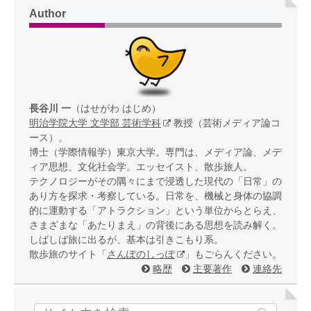
Author
長谷川 一
（はせがわ はじめ）
明治学院大学 文学部 芸術学科
教授（芸術メディア論コ
ース）。
博士（学際情報学）東京大学。専門は、メディア論、メデ
ィア思想、文化社会学。エッセイスト、散歩旅人。
テクノロジーがその隅々にまで浸透した現代の「日常」の
あり方を探求・考察している。日常を、機械と身体の協調
的に運動する「アトラクション」という単位からとらえ、
さまざまな「あたりまえ」の背後にある思想を読み解く。
しばしば旅に出るが、基本は引きこもり系。
散歩旅のサイト「
さんぽのしっぽ
」もごらんください。
略歴
主要著作
連絡先