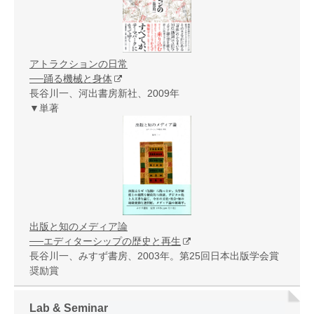
アトラクションの日常
──踊る機械と身体
長谷川一、河出書房新社、2009年
▼単著
出版と知のメディア論
──エディターシップの歴史と再生
長谷川一、みすず書房、2003年。第25回日本出版学会賞
奨励賞
Lab & Seminar