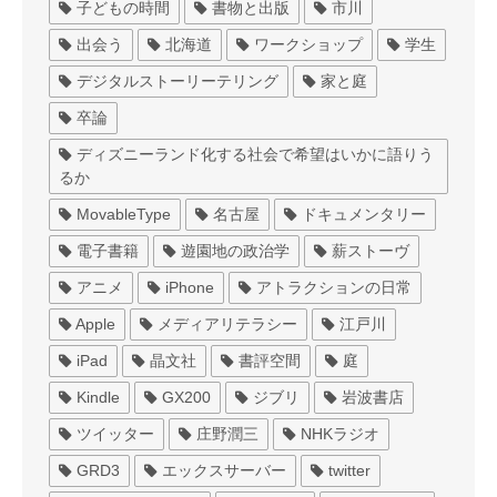
子どもの時間
書物と出版
市川
出会う
北海道
ワークショップ
学生
デジタルストーリーテリング
家と庭
卒論
ディズニーランド化する社会で希望はいかに語りう
るか
MovableType
名古屋
ドキュメンタリー
電子書籍
遊園地の政治学
薪ストーヴ
アニメ
iPhone
アトラクションの日常
Apple
メディアリテラシー
江戸川
iPad
晶文社
書評空間
庭
Kindle
GX200
ジブリ
岩波書店
ツイッター
庄野潤三
NHKラジオ
GRD3
エックスサーバー
twitter