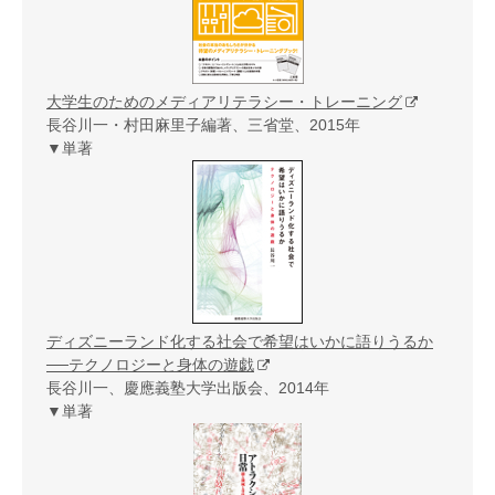
大学生のためのメディアリテラシー・トレーニング
長谷川一・村田麻里子編著、三省堂、2015年
▼単著
ディズニーランド化する社会で希望はいかに語りうるか
──テクノロジーと身体の遊戯
長谷川一、慶應義塾大学出版会、2014年
▼単著