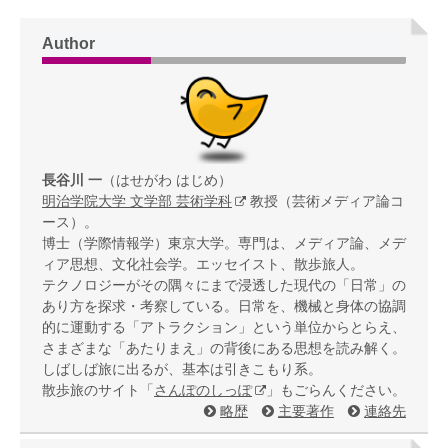
Author
長谷川 一
（はせがわ はじめ）
明治学院大学 文学部 芸術学科
教授（芸術メディア論コ
ース）。
博士（学際情報学）東京大学。専門は、メディア論、メデ
ィア思想、文化社会学。エッセイスト、散歩旅人。
テクノロジーがその隅々にまで浸透した現代の「日常」の
あり方を探求・考察している。日常を、機械と身体の協調
的に運動する「アトラクション」という単位からとらえ、
さまざまな「あたりまえ」の背後にある思想を読み解く。
しばしば旅に出るが、基本は引きこもり系。
散歩旅のサイト「
さんぽのしっぽ
」もごらんください。
略歴
主要著作
連絡先