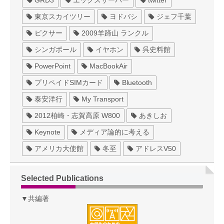
GRD3
エックスサーバー
twitter
東京スカイツリー
ヨドバシ
ジェフ千葉
ピクサー
2009羊蹄山 ランクル
シンガポール
イヤホン
呉史料館
PowerPoint
MacBookAir
プリペイドSIMカード
Bluetooth
泰安洋行
My Transport
2012柏崎・志賀高原 W800
あきしお
Keynote
メディア論的に考える
アメリカ大使館
冬至
アドレスV50
Selected Publications
▼共編著