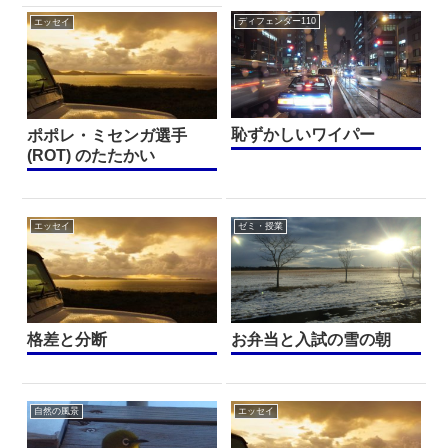
ディフェンダー110
エッセイ
恥ずかしいワイパー
ポポレ・ミセンガ選手
(ROT) のたたかい
エッセイ
ゼミ・授業
格差と分断
お弁当と入試の雪の朝
自然の風景
エッセイ