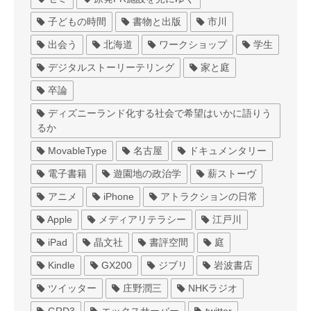
子どもの時間
書物と出版
市川
出会う
北海道
ワークショップ
学生
デジタルストーリーテリング
家と庭
卒論
ディズニーランド化する社会で希望はいかに語りう
るか
MovableType
名古屋
ドキュメンタリー
電子書籍
遊園地の政治学
薪ストーヴ
アニメ
iPhone
アトラクションの日常
Apple
メディアリテラシー
江戸川
iPad
晶文社
書評空間
庭
Kindle
GX200
ジブリ
岩波書店
ツイッター
庄野潤三
NHKラジオ