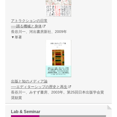
アトラクションの日常
──踊る機械と身体
長谷川一、河出書房新社、2009年
▼単著
出版と知のメディア論
──エディターシップの歴史と再生
長谷川一、みすず書房、2003年。第25回日本出版学会賞
奨励賞
Lab & Seminar