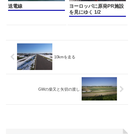
送電線
ヨーロッパに原発PR施設
を見にゆく 1/2
10kmを走る
GWの柴又と矢切の渡し