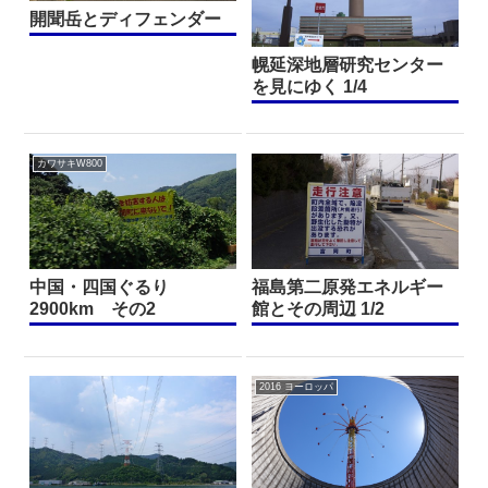
開聞岳とディフェンダー
幌延深地層研究センター
を見にゆく 1/4
カワサキW800
中国・四国ぐるり
福島第二原発エネルギー
2900km その2
館とその周辺 1/2
2016 ヨーロッパ