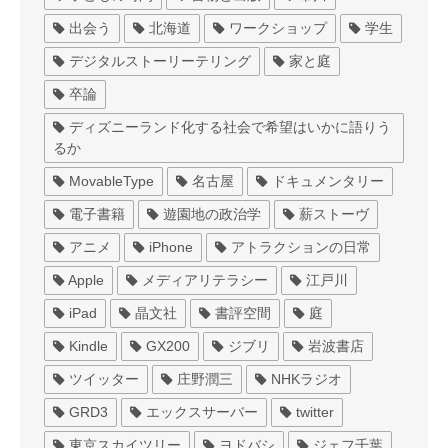
出会う
北海道
ワークショップ
学生
デジタルストーリーテリング
家と庭
卒論
ディズニーランド化する社会で希望はいかに語りう
るか
MovableType
名古屋
ドキュメンタリー
電子書籍
遊園地の政治学
薪ストーヴ
アニメ
iPhone
アトラクションの日常
Apple
メディアリテラシー
江戸川
iPad
晶文社
書評空間
庭
Kindle
GX200
ジブリ
岩波書店
ツイッター
庄野潤三
NHKラジオ
GRD3
エックスサーバー
twitter
東京スカイツリー
ヨドバシ
ジェフ千葉