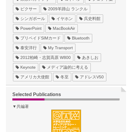
ピクサー
2009羊蹄山 ランクル
シンガポール
イヤホン
呉史料館
PowerPoint
MacBookAir
プリペイドSIMカード
Bluetooth
泰安洋行
My Transport
2012柏崎・志賀高原 W800
あきしお
Keynote
メディア論的に考える
アメリカ大使館
冬至
アドレスV50
Selected Publications
▼共編著