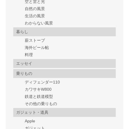
空と雲と光
自然の風景
生活の風景
わからない風景
暮らし
薪ストーブ
海外ビール帖
料理
エッセイ
乗りもの
ディフェンダー110
カワサキW800
鉄道と鉄道模型
その他の乗りもの
ガジェット・道具
Apple
ガジェット