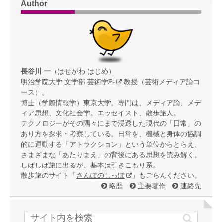
Author
長谷川 一
（はせがわ はじめ）
明治学院大学 文学部 芸術学科
教授（芸術メディア論コ
ース）。
博士（学際情報学）東京大学。専門は、メディア論、メデ
ィア思想、文化社会学。エッセイスト、散歩旅人。
テクノロジーがその隅々にまで浸透した現代の「日常」の
あり方を探求・考察している。日常を、機械と身体の協調
的に運動する「アトラクション」という単位からとらえ、
さまざまな「あたりまえ」の背後にある思想を読み解く。
しばしば旅に出るが、基本は引きこもり系。
散歩旅のサイト「
さんぽのしっぽ
」もごらんください。
略歴
主要著作
連絡先