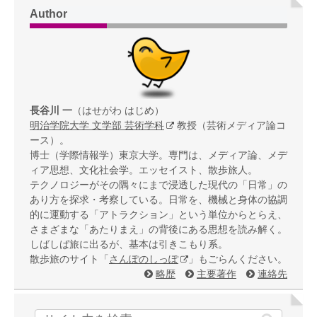
Author
長谷川 一
（はせがわ はじめ）
明治学院大学 文学部 芸術学科
教授（芸術メディア論コ
ース）。
博士（学際情報学）東京大学。専門は、メディア論、メデ
ィア思想、文化社会学。エッセイスト、散歩旅人。
テクノロジーがその隅々にまで浸透した現代の「日常」の
あり方を探求・考察している。日常を、機械と身体の協調
的に運動する「アトラクション」という単位からとらえ、
さまざまな「あたりまえ」の背後にある思想を読み解く。
しばしば旅に出るが、基本は引きこもり系。
散歩旅のサイト「
さんぽのしっぽ
」もごらんください。
略歴
主要著作
連絡先