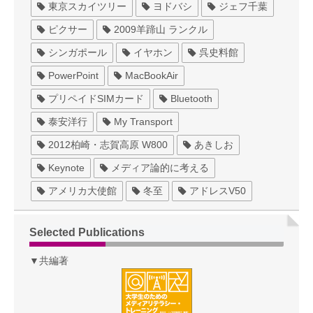
東京スカイツリー
ヨドバシ
ジェフ千葉
ピクサー
2009羊蹄山 ランクル
シンガポール
イヤホン
呉史料館
PowerPoint
MacBookAir
プリペイドSIMカード
Bluetooth
泰安洋行
My Transport
2012柏崎・志賀高原 W800
あきしお
Keynote
メディア論的に考える
アメリカ大使館
冬至
アドレスV50
Selected Publications
▼共編著