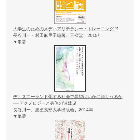
大学生のためのメディアリテラシー・トレーニング
長谷川一・村田麻里子編著、三省堂、2015年
▼単著
ディズニーランド化する社会で希望はいかに語りうるか
──テクノロジーと身体の遊戯
長谷川一、慶應義塾大学出版会、2014年
▼単著