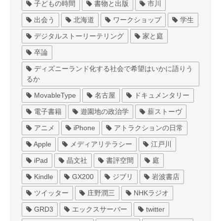
子どもの時間
書物と出版
市川
出会う
北海道
ワークショップ
学生
デジタルストーリーテリング
家と庭
卒論
ディズニーランド化する社会で希望はいかに語りう
るか
MovableType
名古屋
ドキュメンタリー
電子書籍
遊園地の政治学
薪ストーヴ
アニメ
iPhone
アトラクションの日常
Apple
メディアリテラシー
江戸川
iPad
晶文社
書評空間
庭
Kindle
GX200
ジブリ
岩波書店
ツイッター
庄野潤三
NHKラジオ
GRD3
エックスサーバー
twitter