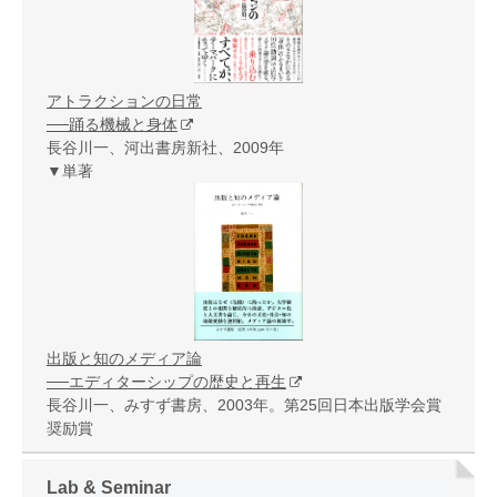
アトラクションの日常
──踊る機械と身体
長谷川一、河出書房新社、2009年
▼単著
出版と知のメディア論
──エディターシップの歴史と再生
長谷川一、みすず書房、2003年。第25回日本出版学会賞
奨励賞
Lab & Seminar