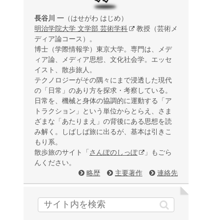
長谷川 一
（はせがわ はじめ）
明治学院大学 文学部 芸術学科
教授（芸術メ
ディア論コース）。
博士（学際情報学）東京大学。専門は、メデ
ィア論、メディア思想、文化社会学。エッセ
イスト、散歩旅人。
テクノロジーがその隅々にまで浸透した現代
の「日常」のあり方を探求・考察している。
日常を、機械と身体の協調的に運動する「ア
トラクション」という単位からとらえ、さま
ざまな「あたりまえ」の背後にある思想を読
み解く。しばしば旅に出るが、基本は引きこ
もり系。
散歩旅のサイト「
さんぽのしっぽ
」もごら
んください。
略歴
主要著作
連絡先