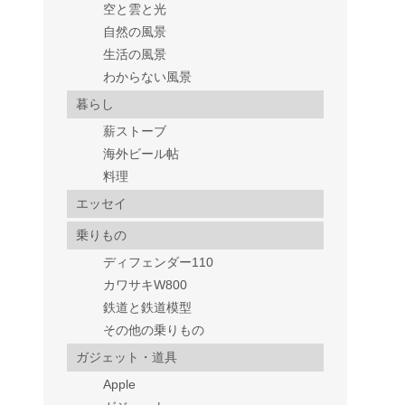
空と雲と光
自然の風景
生活の風景
わからない風景
暮らし
薪ストーブ
海外ビール帖
料理
エッセイ
乗りもの
ディフェンダー110
カワサキW800
鉄道と鉄道模型
その他の乗りもの
ガジェット・道具
Apple