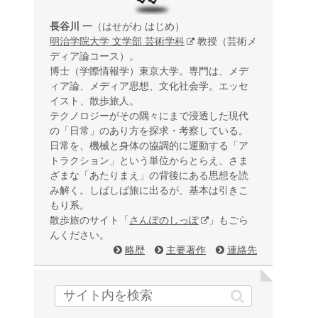
長谷川 一
（はせがわ はじめ）
明治学院大学 文学部 芸術学科
教授（芸術メ
ディア論コース）。
博士（学際情報学）東京大学。専門は、メデ
ィア論、メディア思想、文化社会学。エッセ
イスト、散歩旅人。
テクノロジーがその隅々にまで浸透した現代
の「日常」のあり方を探求・考察している。
日常を、機械と身体の協調的に運動する「ア
トラクション」という単位からとらえ、さま
ざまな「あたりまえ」の背後にある思想を読
み解く。しばしば旅に出るが、基本は引きこ
もり系。
散歩旅のサイト「
さんぽのしっぽ
」もごら
んください。
略歴
主要著作
連絡先