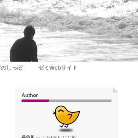
ぽのしっぽ
ゼミWebサイト
Author
長谷川 一
（はせがわ はじめ）