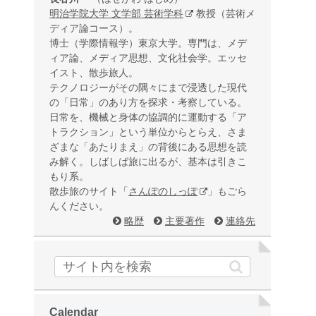
明治学院大学 文学部 芸術学科
教授（芸術メ
ディア論コース）。
博士（学際情報学）東京大学。専門は、メデ
ィア論、メディア思想、文化社会学。エッセ
イスト、散歩旅人。
テクノロジーがその隅々にまで浸透した現代
の「日常」のあり方を探求・考察している。
日常を、機械と身体の協調的に運動する「ア
トラクション」という単位からとらえ、さま
ざまな「あたりまえ」の背後にある思想を読
み解く。しばしば旅に出るが、基本は引きこ
もり系。
散歩旅のサイト「
さんぽのしっぽ
」もごら
んください。
略歴
主要著作
連絡先
Calendar