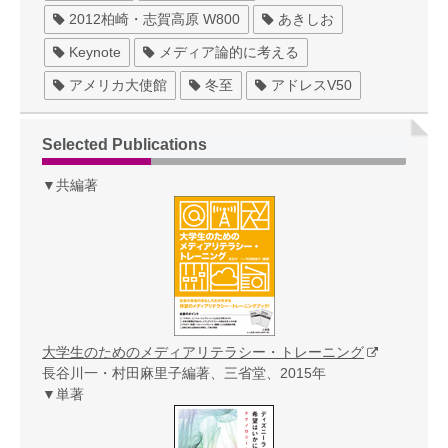
2012柏崎・志賀高原 W800
あきしお
Keynote
メディア論的に考える
アメリカ大使館
冬至
アドレスV50
Selected Publications
▼共編著
大学生のためのメディアリテラシー・トレーニング
長谷川一・村田麻里子編著、三省堂、2015年
▼単著