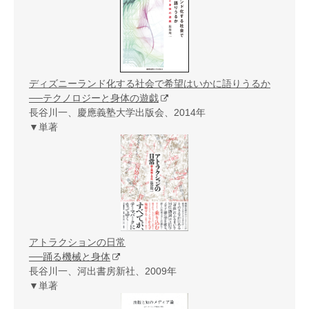
ディズニーランド化する社会で希望はいかに語りうるか
──テクノロジーと身体の遊戯
長谷川一、慶應義塾大学出版会、2014年
▼単著
アトラクションの日常
──踊る機械と身体
長谷川一、河出書房新社、2009年
▼単著