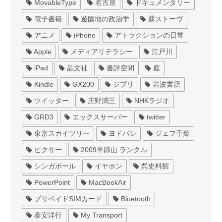
MovableType
名古屋
ドキュメンタリー
電子書籍
遊園地の政治学
薪ストーヴ
アニメ
iPhone
アトラクションの日常
Apple
メディアリテラシー
江戸川
iPad
晶文社
書評空間
庭
Kindle
GX200
ジブリ
岩波書店
ツイッター
庄野潤三
NHKラジオ
GRD3
エックスサーバー
twitter
東京スカイツリー
ヨドバシ
ジェフ千葉
ピクサー
2009羊蹄山 ランクル
シンガポール
イヤホン
呉史料館
PowerPoint
MacBookAir
プリペイドSIMカード
Bluetooth
泰安洋行
My Transport