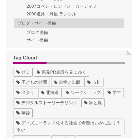
2007コペン・ロンドン・カーディフ
2006姫路・丹後 ランクル
ブログ・サイト整備
ブログ整備
サイト整備
Tag Cloud
ゼミ
原発PR施設を見にゆく
子どもの時間
書物と出版
市川
出会う
北海道
ワークショップ
学生
デジタルストーリーテリング
家と庭
卒論
ディズニーランド化する社会で希望はいかに語りう
るか