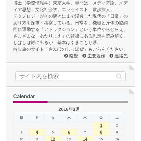
博士（学際情報学）東京大学。専門は、メディア論、メデ
ィア思想、文化社会学。エッセイスト、散歩旅人。
テクノロジーがその隅々にまで浸透した現代の「日常」の
あり方を探求・考察している。日常を、機械と身体の協調
的に運動する「アトラクション」という単位からとらえ、
さまざまな「あたりまえ」の背後にある思想を読み解く。
しばしば旅に出るが、基本は引きこもり系。
散歩旅のサイト「
さんぽのしっぽ
」もごらんください。
略歴
主要著作
連絡先
Calendar
2016年1月
日
月
火
水
木
金
土
1
2
4
6
8
3
5
7
9
12
14
10
11
13
15
16