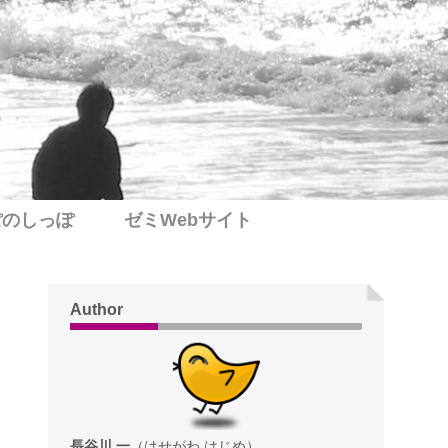
ぽのしっぽ
ゼミWebサイト
Author
長谷川 一
（はせがわ はじめ）