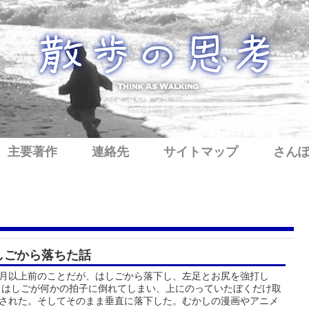
主要著作
連絡先
サイトマップ
さん
しごから落ちた話
月以上前のことだが、はしごから落下し、左足とお尻を強打し
 はしごが何かの拍子に倒れてしまい、上にのっていたぼくだけ取
された。そしてそのまま垂直に落下した。むかしの漫画やアニメ