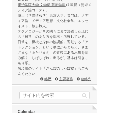
明治学院大学 文学部 芸術学科
教授（芸術メ
ディア論コース）。
博士（学際情報学）東京大学。専門は、メデ
ィア論、メディア思想、文化社会学。エッセ
イスト、散歩旅人。
テクノロジーがその隅々にまで浸透した現代
の「日常」のあり方を探求・考察している。
日常を、機械と身体の協調的に運動する「ア
トラクション」という単位からとらえ、さま
ざまな「あたりまえ」の背後にある思想を読
み解く。しばしば旅に出るが、基本は引きこ
もり系。
散歩旅のサイト「
さんぽのしっぽ
」もごら
んください。
略歴
主要著作
連絡先
Calendar