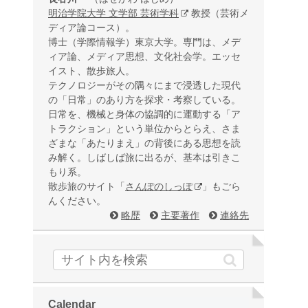
明治学院大学 文学部 芸術学科
教授（芸術メ
ディア論コース）。
博士（学際情報学）東京大学。専門は、メデ
ィア論、メディア思想、文化社会学。エッセ
イスト、散歩旅人。
テクノロジーがその隅々にまで浸透した現代
の「日常」のあり方を探求・考察している。
日常を、機械と身体の協調的に運動する「ア
トラクション」という単位からとらえ、さま
ざまな「あたりまえ」の背後にある思想を読
み解く。しばしば旅に出るが、基本は引きこ
もり系。
散歩旅のサイト「
さんぽのしっぽ
」もごら
んください。
略歴
主要著作
連絡先
Calendar