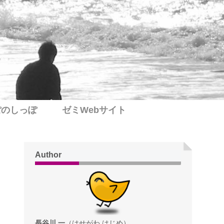
ぽのしっぽ
ゼミWebサイト
Author
長谷川 一
（はせがわ はじめ）