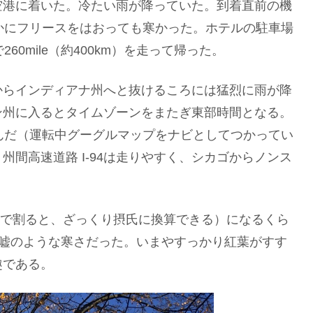
空港に着いた。冷たい雨が降っていた。到着直前の機
かにフリースをはおっても寒かった。ホテルの駐車場
60mile（約400km）を走って帰った。
からインディアナ州へと抜けるころには猛烈に雨が降
ン州に入るとタイムゾーンをまたぎ東部時間となる。
すんだ（運転中グーグルマップをナビとしてつかってい
間高速道路 I-94は走りやすく、シカゴからノンス
て2で割ると、ざっくり摂氏に換算できる）になるくら
が嘘のような寒さだった。いまやすっかり紅葉がすす
趣である。