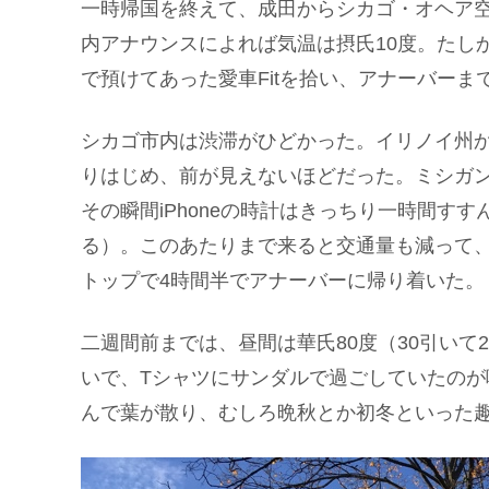
一時帰国を終えて、成田からシカゴ・オヘア
内アナウンスによれば気温は摂氏10度。たし
で預けてあった愛車Fitを拾い、アナーバーまで2
シカゴ市内は渋滞がひどかった。イリノイ州
りはじめ、前が見えないほどだった。ミシガ
その瞬間iPhoneの時計はきっちり一時間す
る）。このあたりまで来ると交通量も減って、州
トップで4時間半でアナーバーに帰り着いた。
二週間前までは、昼間は華氏80度（30引い
いで、Tシャツにサンダルで過ごしていたの
んで葉が散り、むしろ晩秋とか初冬といった