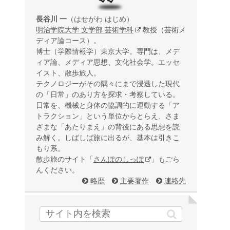
長谷川 一
（はせがわ はじめ）
明治学院大学 文学部 芸術学科
教授（芸術メ
ディア論コース）。
博士（学際情報学）東京大学。専門は、メデ
ィア論、メディア思想、文化社会学。エッセ
イスト、散歩旅人。
テクノロジーがその隅々にまで浸透した現代
の「日常」のあり方を探求・考察している。
日常を、機械と身体の協調的に運動する「ア
トラクション」という単位からとらえ、さま
ざまな「あたりまえ」の背後にある思想を読
み解く。しばしば旅に出るが、基本は引きこ
もり系。
散歩旅のサイト「
さんぽのしっぽ
」もごら
んください。
略歴
主要著作
連絡先