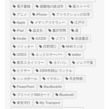
電子書籍
遊園地の政治学
薪ストーヴ
アニメ
iPhone
アトラクションの日常
Apple
メディアリテラシー
江戸川
iPad
晶文社
書評空間
庭
Kindle
GX200
ジブリ
岩波書店
ツイッター
庄野潤三
NHKラジオ
GRD3
エックスサーバー
twitter
東京スカイツリー
ヨドバシ
ジェフ千葉
ピクサー
2009羊蹄山 ランクル
シンガポール
イヤホン
呉史料館
PowerPoint
MacBookAir
プリペイドSIMカード
Bluetooth
泰安洋行
My Transport