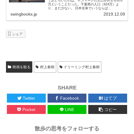
ておどろいたのは、デンマークの人口がわずか570
万ということだった。千葉県の人口（624万）よ
り、まだ少ない。 日本全体でいうならば...
swingbooks.jp
2019.12.09
シェア
映画を観る
村上春樹
ドリーミング村上春樹
SHARE
Twitter
Facebook
はてブ
Pocket
LINE
コピー
散歩の思考をフォローする