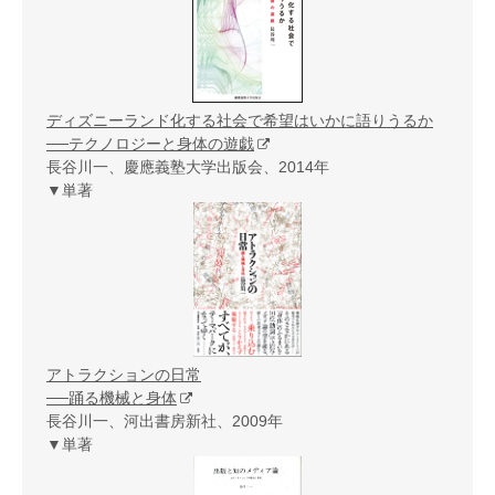
ディズニーランド化する社会で希望はいかに語りうるか
──テクノロジーと身体の遊戯
長谷川一、慶應義塾大学出版会、2014年
▼単著
アトラクションの日常
──踊る機械と身体
長谷川一、河出書房新社、2009年
▼単著