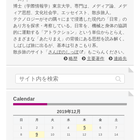
博士（学際情報学）東京大学。専門は、メディア論、メデ
ィア思想、文化社会学。エッセイスト、散歩旅人。
テクノロジーがその隅々にまで浸透した現代の「日常」の
あり方を探求・考察している。日常を、機械と身体の協調
的に運動する「アトラクション」という単位からとらえ、
さまざまな「あたりまえ」の背後にある思想を読み解く。
しばしば旅に出るが、基本は引きこもり系。
散歩旅のサイト「
さんぽのしっぽ
」もごらんください。
略歴
主要著作
連絡先
Calendar
2019年12月
日
月
火
水
木
金
土
5
1
2
3
4
6
7
9
8
10
11
12
13
14