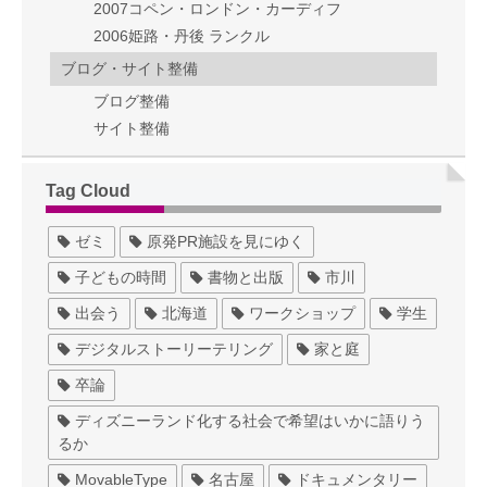
2007コペン・ロンドン・カーディフ
2006姫路・丹後 ランクル
ブログ・サイト整備
ブログ整備
サイト整備
Tag Cloud
ゼミ
原発PR施設を見にゆく
子どもの時間
書物と出版
市川
出会う
北海道
ワークショップ
学生
デジタルストーリーテリング
家と庭
卒論
ディズニーランド化する社会で希望はいかに語りう
るか
MovableType
名古屋
ドキュメンタリー