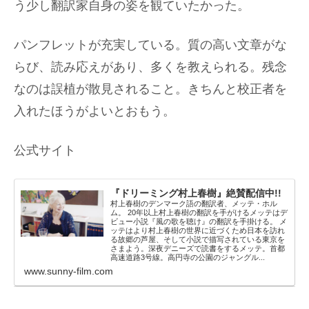
う少し翻訳家自身の姿を観ていたかった。
パンフレットが充実している。質の高い文章がな
らび、読み応えがあり、多くを教えられる。残念
なのは誤植が散見されること。きちんと校正者を
入れたほうがよいとおもう。
公式サイト
『ドリーミング村上春樹』絶賛配信中!!
村上春樹のデンマーク語の翻訳者、メッテ・ホル
ム。 20年以上村上春樹の翻訳を手がけるメッテはデ
ビュー小説『風の歌を聴け』の翻訳を手掛ける。 メ
ッテはより村上春樹の世界に近づくため日本を訪れ
る故郷の芦屋、そして小説で描写されている東京を
さまよう。深夜デニーズで読書をするメッテ。首都
高速道路3号線。高円寺の公園のジャングル...
www.sunny-film.com