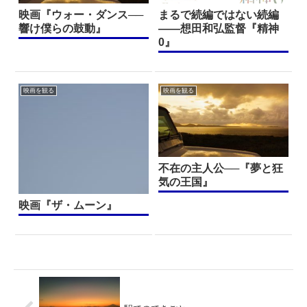
映画『ウォー・ダンス──
まるで続編ではない続編
響け僕らの鼓動』
——想田和弘監督『精神
0』
映画を観る
映画を観る
不在の主人公──『夢と狂
気の王国』
映画『ザ・ムーン』