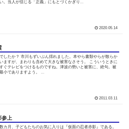
い。当人が信じる「正義」にもとづくかぎり...
2020.05.14
震
でしたか？ 市川もずいぶん揺れました。本やら書類やらが散らか
いますが、まわりも含めて大きな被害なさそう。 こういうときに
すぐテレビをつけるものですね。津波の勢いと被害に、絶句。被
最小でありますよう。 ...
2011.03.11
影参上
数カ月、子どもたちのお気に入りは『仮面の忍者赤影』である。