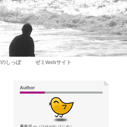
ぽのしっぽ
ゼミWebサイト
Author
長谷川 一
（はせがわ はじめ）