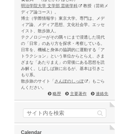
明治学院大学 文学部 芸術学科
教授（芸術メ
ディア論コース）。
博士（学際情報学）東京大学。専門は、メデ
ィア論、メディア思想、文化社会学。エッセ
イスト、散歩旅人。
テクノロジーがその隅々にまで浸透した現代
の「日常」のあり方を探求・考察している。
日常を、機械と身体の協調的に運動する「ア
トラクション」という単位からとらえ、さま
ざまな「あたりまえ」の背後にある思想を読
み解く。しばしば旅に出るが、基本は引きこ
もり系。
散歩旅のサイト「
さんぽのしっぽ
」もごら
んください。
略歴
主要著作
連絡先
Calendar