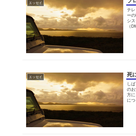
プ
エッセイ
テレ
ーの
シス
（D
死
エッセイ
しば
のお
方に
につ