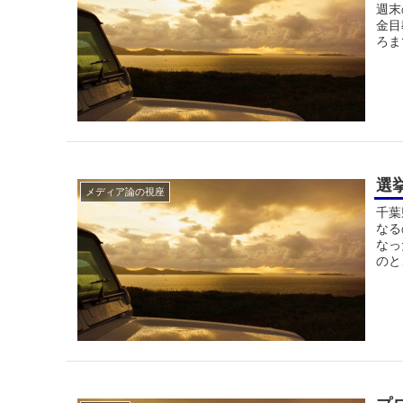
週末
金目
ろま
選
メディア論の視座
千葉
なる
なっ
のと