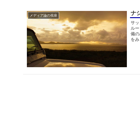
ナ
メディア論の視座
サッ
ルー
備の
をみ