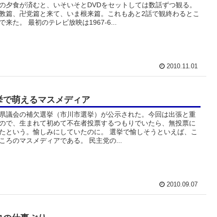
の夕食が済むと、いそいそとDVDをセットしては数話ずつ観る。
教篇、卍党篇と来て、いま根来篇。これもあと2話で観終わるとこ
で来た。 最初のテレビ放映は1967-6...
2010.11.01
挙で萌えるマスメディア
県議会の補欠選挙（市川市選挙）が公示された。今回は出張と重
ので、生まれて初めて不在者投票するつもりでいたら、無投票に
たという。愉しみにしていたのに。 選挙で愉しそうといえば、こ
ころのマスメディアである。 民主党の...
2010.09.07