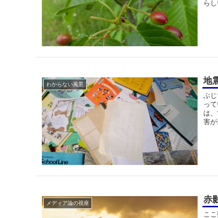
らし
地
わからない風景
ぶじ
って
は、
害が
赤
メディア論の視座
ここ