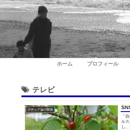
ホーム
プロフィール
テレビ
S
メディア論の視座
「自
ルス
し、