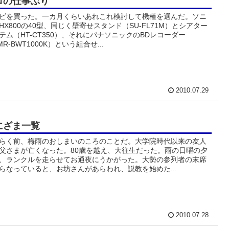
ロの仕事ぶり
ビを買った。一カ月くらいあれこれ検討して機種を選んだ。ソニ
HX800の40型、同じく壁寄せスタンド（SU-FL71M）とシアター
テム（HT-CT350）、それにパナソニックのBDレコーダー
MR-BWT1000K）という組合せ...
2010.07.29
にざま一覧
らく前、梅雨のおしまいのころのことだ。大学院時代以来の友人
父さまが亡くなった。80歳を越え、大往生だった。雨の日曜の夕
、ランクルを走らせてお通夜にうかがった。大勢の参列者の末席
らなっていると、お坊さんがあらわれ、説教を始めた...
2010.07.28