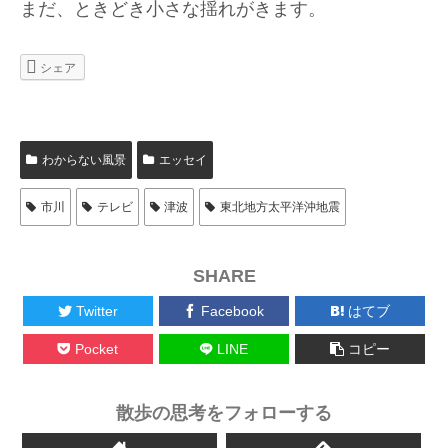
まだ、ときどき小さな揺れがきます。
シェア
わからない風景
エッセイ
市川
テレビ
津波
東北地方太平洋沖地震
SHARE
Twitter
Facebook
はてブ
Pocket
LINE
コピー
散歩の思考をフォローする