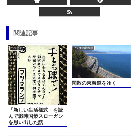
関連記事
その他の散歩旅
エッセイ
閑散の東海道をゆく
「新しい生活様式」を読
んで戦時国策スローガン
を思い出した話