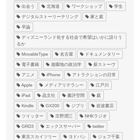
出会う
北海道
ワークショップ
学生
デジタルストーリーテリング
家と庭
卒論
ディズニーランド化する社会で希望はいかに語りう
るか
MovableType
名古屋
ドキュメンタリー
電子書籍
遊園地の政治学
薪ストーヴ
アニメ
iPhone
アトラクションの日常
Apple
メディアリテラシー
江戸川
iPad
晶文社
書評空間
庭
Kindle
GX200
ジブリ
岩波書店
ツイッター
庄野潤三
NHKラジオ
GRD3
エックスサーバー
twitter
東京スカイツリー
ヨドバシ
ジェフ千葉