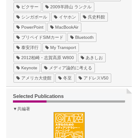
ピクサー
2009羊蹄山 ランクル
シンガポール
イヤホン
呉史料館
PowerPoint
MacBookAir
プリペイドSIMカード
Bluetooth
泰安洋行
My Transport
2012柏崎・志賀高原 W800
あきしお
Keynote
メディア論的に考える
アメリカ大使館
冬至
アドレスV50
Selected Publications
▼共編著