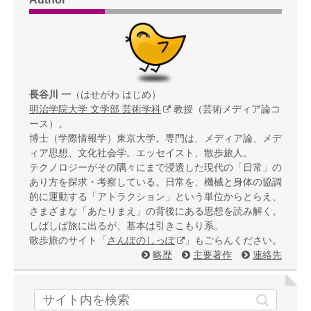
長谷川 一
（はせがわ はじめ）
明治学院大学 文学部 芸術学科
教授（芸術メディア論コ
ース）。
博士（学際情報学）東京大学。専門は、メディア論、メデ
ィア思想、文化社会学。エッセイスト、散歩旅人。
テクノロジーがその隅々にまで浸透した現代の「日常」の
あり方を探求・考察している。日常を、機械と身体の協調
的に運動する「アトラクション」という単位からとらえ、
さまざまな「あたりまえ」の背後にある思想を読み解く。
しばしば旅に出るが、基本は引きこもり系。
散歩旅のサイト「
さんぽのしっぽ
」もごらんください。
略歴
主要著作
連絡先