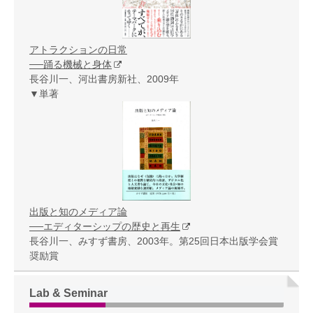
アトラクションの日常
──踊る機械と身体
長谷川一、河出書房新社、2009年
▼単著
出版と知のメディア論
──エディターシップの歴史と再生
長谷川一、みすず書房、2003年。第25回日本出版学会賞
奨励賞
Lab & Seminar