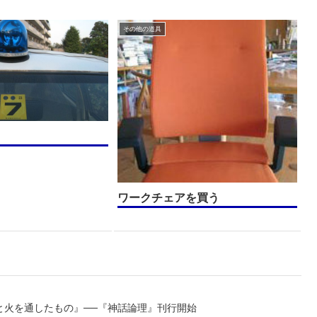
その他の道具
ワークチェアを買う
と火を通したもの』──『神話論理』刊行開始