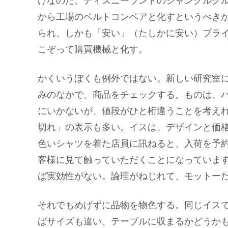
けなのだ。ディズニーランドのジャングルク
から工場のベルトコンベアと化すというべき
られ、しかも「安い」（たしかに安い）プラ
こぞって購買機械と化す。
かくいうぼくも例外ではない。新しい研究室
みのなかで、商品をチェックする。ものは、
にいかないが、値段がひと桁違うことを考え
切れ」の表示も多い。イスは、デザインと価
色いシャツを着た店員に訊ねると、入荷を予
客様に見て触っていただくことになっていま
ば実効性がない。論理がねじれて、モットー
それでもめげずに品物を物色する。同じイス
ばサイズも違い、テーブルに収まるかどうか