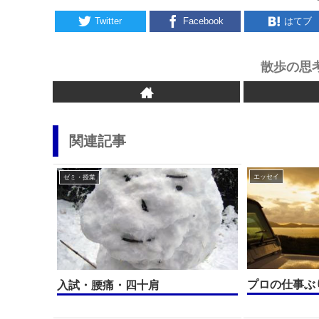
Twitter
Facebook
はてブ
散歩の思
関連記事
エッセイ
ゼミ・授業
プロの仕事ぶ
入試・腰痛・四十肩