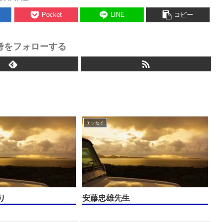
Pocket
LINE
コピー
考をフォローする
エッセイ
り
安藤忠雄先生