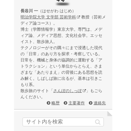
長谷川 一
（はせがわ はじめ）
明治学院大学 文学部 芸術学科
教授（芸術メ
ディア論コース）。
博士（学際情報学）東京大学。専門は、メデ
ィア論、メディア思想、文化社会学。エッセ
イスト、散歩旅人。
テクノロジーがその隅々にまで浸透した現代
の「日常」のあり方を探求・考察している。
日常を、機械と身体の協調的に運動する「ア
トラクション」という単位からとらえ、さま
ざまな「あたりまえ」の背後にある思想を読
み解く。しばしば旅に出るが、基本は引きこ
もり系。
散歩旅のサイト「
さんぽのしっぽ
」もごら
んください。
略歴
主要著作
連絡先