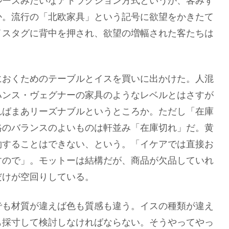
ルーズみたいなアトラクション方式というか、客みず
か。流行の「北欧家具」という記号に欲望をかきたて
イスタグに背中を押され、欲望の増幅された客たちは
におくためのテーブルとイスを買いに出かけた。人混
ハンス・ヴェグナーの家具のようなレベルとはさすが
ればまあリーズナブルというところか。ただし「在庫
格のバランスのよいものは軒並み「在庫切れ」だ。黄
約することはできない、という。「イケアでは直接お
すので」。モットーは結構だが、商品が欠品していれ
だけが空回りしている。
でも材質が違えば色も質感も違う。イスの種類が違え
も採寸して検討しなければならない。そうやってやっ