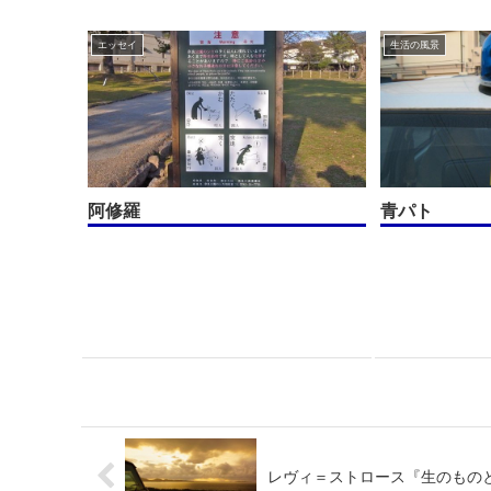
エッセイ
生活の風景
阿修羅
青パト
レヴィ＝ストロース『生のもの