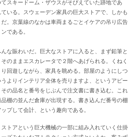
つてスキードーム・ザウスがそびえていた跡地であ
れている。スウェーデン家具の巨大ストアで、しかも
うだ。京葉線のなかは車両まるごとイケアの吊り広告
ョンである。
へんな賑わいだ。巨大なストアに入ると、まず鉛筆と
、そのままエスカレータで２階へあげられる。くねく
くり回遊しながら、家具を眺める。部屋のようにしつ
いうよりインテリア全体を売りますよ、というアピー
、その品名と番号をじぶんで注文書に書き込む。これ
商品棚の並んだ倉庫が出現する。書き込んだ番号の棚
アップして会計、という趣向である。
・ストアという巨大機械の一部に組み入れていく仕掛