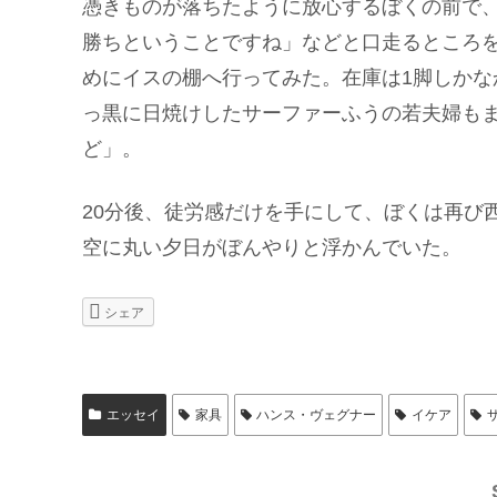
憑きものが落ちたように放心するぼくの前で
勝ちということですね」などと口走るところ
めにイスの棚へ行ってみた。在庫は1脚しか
っ黒に日焼けしたサーファーふうの若夫婦も
ど」。
20分後、徒労感だけを手にして、ぼくは再び
空に丸い夕日がぼんやりと浮かんでいた。
シェア
エッセイ
家具
ハンス・ヴェグナー
イケア