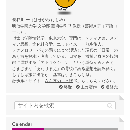
長谷川 一
（はせがわ はじめ）
明治学院大学 文学部 芸術学科
教授（芸術メディア論コ
ース）。
博士（学際情報学）東京大学。専門は、メディア論、メデ
ィア思想、文化社会学。エッセイスト、散歩旅人。
テクノロジーがその隅々にまで浸透した現代の「日常」の
あり方を探求・考察している。日常を、機械と身体の協調
的に運動する「アトラクション」という単位からとらえ、
さまざまな「あたりまえ」の背後にある思想を読み解く。
しばしば旅に出るが、基本は引きこもり系。
散歩旅のサイト「
さんぽのしっぽ
」もごらんください。
略歴
主要著作
連絡先
Calendar