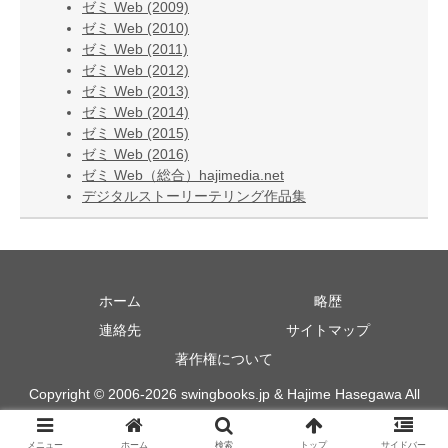
ゼミ Web (2009)
ゼミ Web (2010)
ゼミ Web (2011)
ゼミ Web (2012)
ゼミ Web (2013)
ゼミ Web (2014)
ゼミ Web (2015)
ゼミ Web (2016)
ゼミ Web（総合）hajimedia.net
デジタルストーリーテリング作品集
ホーム
略歴
連絡先
サイトマップ
著作権について
Copyright © 2006-2026 swingbooks.jp & Hajime Hasegawa All
Rights Reserved.
メニュー
ホーム
検索
トップ
サイドバー