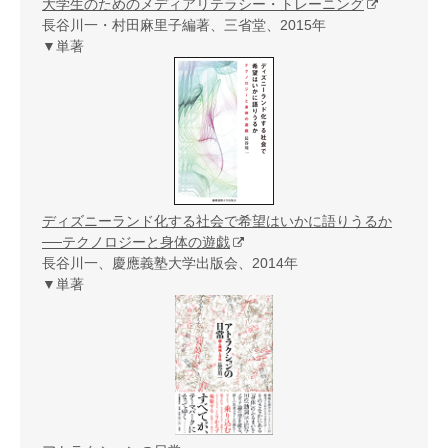
大学生のためのメディアリテラシー・トレーニング
長谷川一・村田麻里子編著、三省堂、2015年
▼単著
ディズニーランド化する社会で希望はいかに語りうるか
──テクノロジーと身体の遊戯
長谷川一、慶應義塾大学出版会、2014年
▼単著