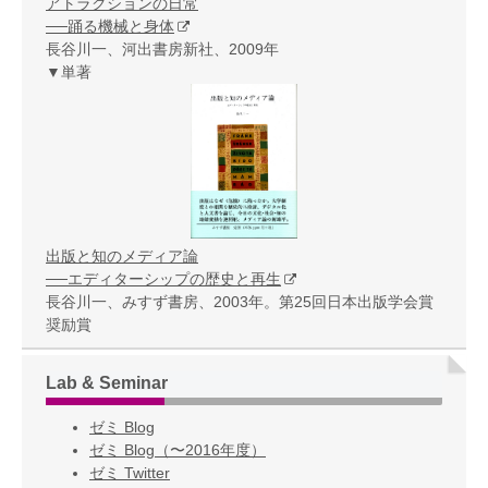
アトラクションの日常
──踊る機械と身体
長谷川一、河出書房新社、2009年
▼単著
出版と知のメディア論
──エディターシップの歴史と再生
長谷川一、みすず書房、2003年。第25回日本出版学会賞
奨励賞
Lab & Seminar
ゼミ Blog
ゼミ Blog（〜2016年度）
ゼミ Twitter