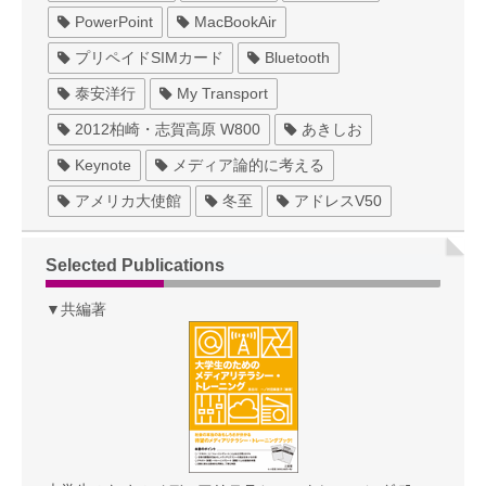
PowerPoint
MacBookAir
プリペイドSIMカード
Bluetooth
泰安洋行
My Transport
2012柏崎・志賀高原 W800
あきしお
Keynote
メディア論的に考える
アメリカ大使館
冬至
アドレスV50
Selected Publications
▼共編著