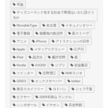
卒論
ディズニーランド化する社会で希望はいかに語りう
るか
MovableType
名古屋
ドキュメンタリー
電子書籍
遊園地の政治学
薪ストーヴ
アニメ
iPhone
アトラクションの日常
Apple
メディアリテラシー
江戸川
iPad
晶文社
書評空間
庭
Kindle
GX200
ジブリ
岩波書店
ツイッター
庄野潤三
NHKラジオ
GRD3
エックスサーバー
twitter
東京スカイツリー
ヨドバシ
ジェフ千葉
ピクサー
2009羊蹄山 ランクル
シンガポール
イヤホン
呉史料館