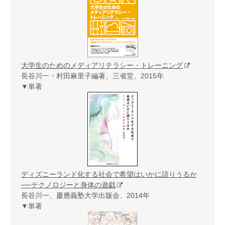
大学生のためのメディアリテラシー・トレーニング
長谷川一・村田麻里子編著、三省堂、2015年
▼単著
ディズニーランド化する社会で希望はいかに語りうるか
──テクノロジーと身体の遊戯
長谷川一、慶應義塾大学出版会、2014年
▼単著