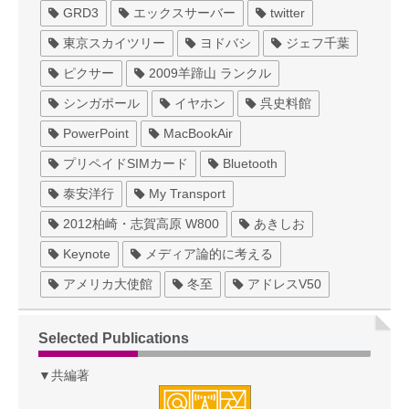
GRD3
エックスサーバー
twitter
東京スカイツリー
ヨドバシ
ジェフ千葉
ピクサー
2009羊蹄山 ランクル
シンガポール
イヤホン
呉史料館
PowerPoint
MacBookAir
プリペイドSIMカード
Bluetooth
泰安洋行
My Transport
2012柏崎・志賀高原 W800
あきしお
Keynote
メディア論的に考える
アメリカ大使館
冬至
アドレスV50
Selected Publications
▼共編著