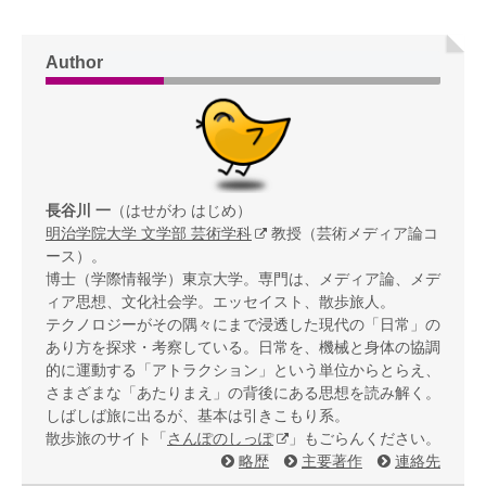
Author
長谷川 一
（はせがわ はじめ）
明治学院大学 文学部 芸術学科
教授（芸術メディア論コ
ース）。
博士（学際情報学）東京大学。専門は、メディア論、メデ
ィア思想、文化社会学。エッセイスト、散歩旅人。
テクノロジーがその隅々にまで浸透した現代の「日常」の
あり方を探求・考察している。日常を、機械と身体の協調
的に運動する「アトラクション」という単位からとらえ、
さまざまな「あたりまえ」の背後にある思想を読み解く。
しばしば旅に出るが、基本は引きこもり系。
散歩旅のサイト「
さんぽのしっぽ
」もごらんください。
略歴
主要著作
連絡先