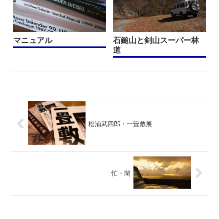
マニュアル
石鎚山と剣山スーパー林
道
松浦武四郎・一畳敷展
忙・閑