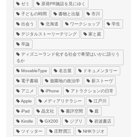
ゼミ
原発PR施設を見にゆく
子どもの時間
書物と出版
市川
出会う
北海道
ワークショップ
学生
デジタルストーリーテリング
家と庭
卒論
ディズニーランド化する社会で希望はいかに語りう
るか
MovableType
名古屋
ドキュメンタリー
電子書籍
遊園地の政治学
薪ストーヴ
アニメ
iPhone
アトラクションの日常
Apple
メディアリテラシー
江戸川
iPad
晶文社
書評空間
庭
Kindle
GX200
ジブリ
岩波書店
ツイッター
庄野潤三
NHKラジオ