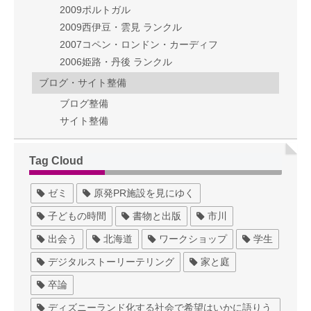
2009ポルトガル
2009西伊豆・雲見 ランクル
2007コペン・ロンドン・カーディフ
2006姫路・丹後 ランクル
ブログ・サイト整備
ブログ整備
サイト整備
Tag Cloud
ゼミ
原発PR施設を見にゆく
子どもの時間
書物と出版
市川
出会う
北海道
ワークショップ
学生
デジタルストーリーテリング
家と庭
卒論
ディズニーランド化する社会で希望はいかに語りう