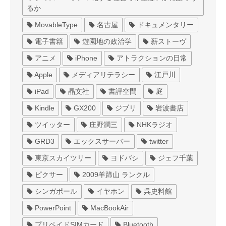
るか
MovableType
名古屋
ドキュメンタリー
電子書籍
遊園地の政治学
薪ストーヴ
アニメ
iPhone
アトラクションの日常
Apple
メディアリテラシー
江戸川
iPad
晶文社
書評空間
庭
Kindle
GX200
ジブリ
岩波書店
ツイッター
庄野潤三
NHKラジオ
GRD3
エックスサーバー
twitter
東京スカイツリー
ヨドバシ
ジェフ千葉
ピクサー
2009羊蹄山 ランクル
シンガポール
イヤホン
呉史料館
PowerPoint
MacBookAir
プリペイドSIMカード
Bluetooth