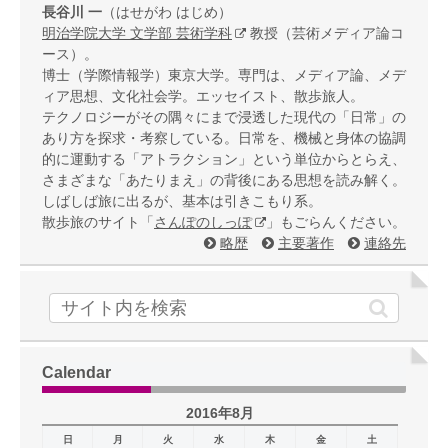
長谷川 一
（はせがわ はじめ）
明治学院大学 文学部 芸術学科
教授（芸術メディア論コ
ース）。
博士（学際情報学）東京大学。専門は、メディア論、メデ
ィア思想、文化社会学。エッセイスト、散歩旅人。
テクノロジーがその隅々にまで浸透した現代の「日常」の
あり方を探求・考察している。日常を、機械と身体の協調
的に運動する「アトラクション」という単位からとらえ、
さまざまな「あたりまえ」の背後にある思想を読み解く。
しばしば旅に出るが、基本は引きこもり系。
散歩旅のサイト「
さんぽのしっぽ
」もごらんください。
略歴
主要著作
連絡先
Calendar
2016年8月
日
月
火
水
木
金
土