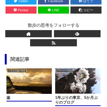
Twitter
Facebook
はてブ
Pocket
LINE
コピー
散歩の思考をフォローする
関連記事
アナーバー日誌
メディア論の視座
1年ぶりの東京、5か月ぶ
薬
りのブログ