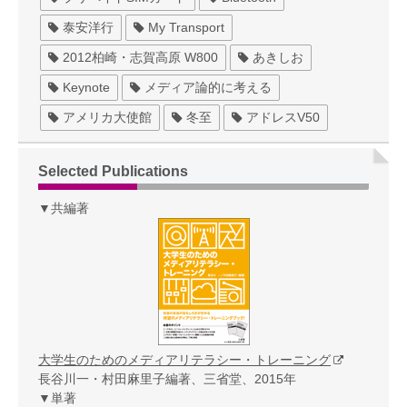
泰安洋行
My Transport
2012柏崎・志賀高原 W800
あきしお
Keynote
メディア論的に考える
アメリカ大使館
冬至
アドレスV50
Selected Publications
▼共編著
大学生のためのメディアリテラシー・トレーニング
長谷川一・村田麻里子編著、三省堂、2015年
▼単著