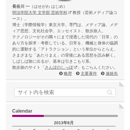
長谷川 一
（はせがわ はじめ）
明治学院大学 文学部 芸術学科
教授（芸術メディア論コ
ース）。
博士（学際情報学）東京大学。専門は、メディア論、メデ
ィア思想、文化社会学。エッセイスト、散歩旅人。
テクノロジーがその隅々にまで浸透した現代の「日常」の
あり方を探求・考察している。日常を、機械と身体の協調
的に運動する「アトラクション」という単位からとらえ、
さまざまな「あたりまえ」の背後にある思想を読み解く。
しばしば旅に出るが、基本は引きこもり系。
散歩旅のサイト「
さんぽのしっぽ
」もごらんください。
略歴
主要著作
連絡先
Calendar
2013年8月