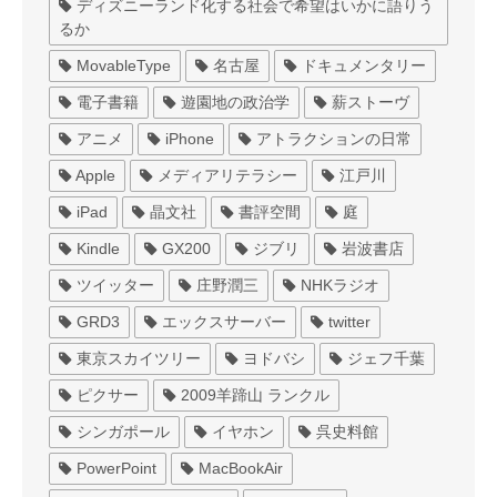
ディズニーランド化する社会で希望はいかに語りう
るか
MovableType
名古屋
ドキュメンタリー
電子書籍
遊園地の政治学
薪ストーヴ
アニメ
iPhone
アトラクションの日常
Apple
メディアリテラシー
江戸川
iPad
晶文社
書評空間
庭
Kindle
GX200
ジブリ
岩波書店
ツイッター
庄野潤三
NHKラジオ
GRD3
エックスサーバー
twitter
東京スカイツリー
ヨドバシ
ジェフ千葉
ピクサー
2009羊蹄山 ランクル
シンガポール
イヤホン
呉史料館
PowerPoint
MacBookAir