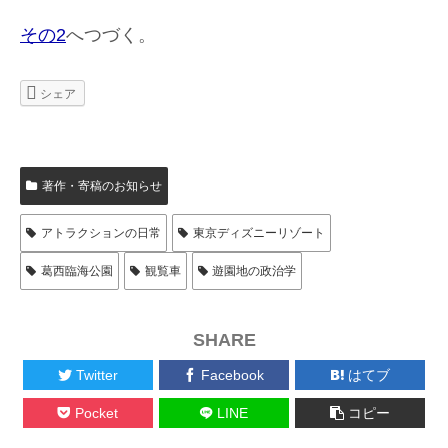
その2
へつづく。
シェア
著作・寄稿のお知らせ
アトラクションの日常
東京ディズニーリゾート
葛西臨海公園
観覧車
遊園地の政治学
SHARE
Twitter
Facebook
はてブ
Pocket
LINE
コピー