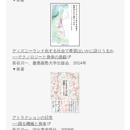
▼単著
ディズニーランド化する社会で希望はいかに語りうるか
──テクノロジーと身体の遊戯
長谷川一、慶應義塾大学出版会、2014年
▼単著
アトラクションの日常
──踊る機械と身体
長谷川一、河出書房新社、2009年