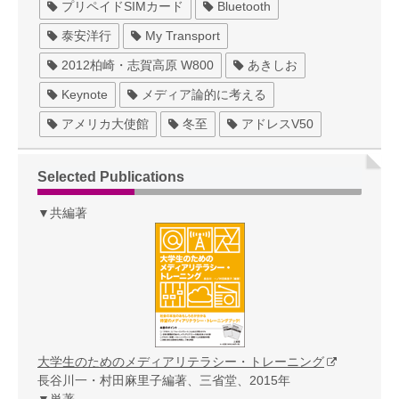
プリペイドSIMカード
Bluetooth
泰安洋行
My Transport
2012柏崎・志賀高原 W800
あきしお
Keynote
メディア論的に考える
アメリカ大使館
冬至
アドレスV50
Selected Publications
▼共編著
大学生のためのメディアリテラシー・トレーニング
長谷川一・村田麻里子編著、三省堂、2015年