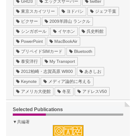
GRD3
エックスサーバー
twitter
東京スカイツリー
ヨドバシ
ジェフ千葉
ピクサー
2009羊蹄山 ランクル
シンガポール
イヤホン
呉史料館
PowerPoint
MacBookAir
プリペイドSIMカード
Bluetooth
泰安洋行
My Transport
2012柏崎・志賀高原 W800
あきしお
Keynote
メディア論的に考える
アメリカ大使館
冬至
アドレスV50
Selected Publications
▼共編著