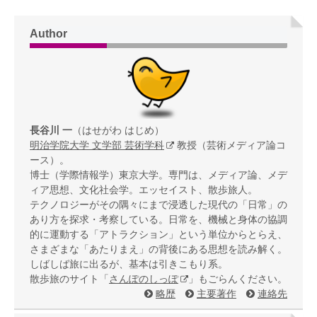
Author
長谷川 一
（はせがわ はじめ）
明治学院大学 文学部 芸術学科
教授（芸術メディア論コ
ース）。
博士（学際情報学）東京大学。専門は、メディア論、メデ
ィア思想、文化社会学。エッセイスト、散歩旅人。
テクノロジーがその隅々にまで浸透した現代の「日常」の
あり方を探求・考察している。日常を、機械と身体の協調
的に運動する「アトラクション」という単位からとらえ、
さまざまな「あたりまえ」の背後にある思想を読み解く。
しばしば旅に出るが、基本は引きこもり系。
散歩旅のサイト「
さんぽのしっぽ
」もごらんください。
略歴
主要著作
連絡先