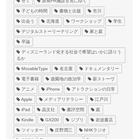
ゼミ
原発PR施設を見にゆく
子どもの時間
書物と出版
市川
出会う
北海道
ワークショップ
学生
デジタルストーリーテリング
家と庭
卒論
ディズニーランド化する社会で希望はいかに語りう
るか
MovableType
名古屋
ドキュメンタリー
電子書籍
遊園地の政治学
薪ストーヴ
アニメ
iPhone
アトラクションの日常
Apple
メディアリテラシー
江戸川
iPad
晶文社
書評空間
庭
Kindle
GX200
ジブリ
岩波書店
ツイッター
庄野潤三
NHKラジオ