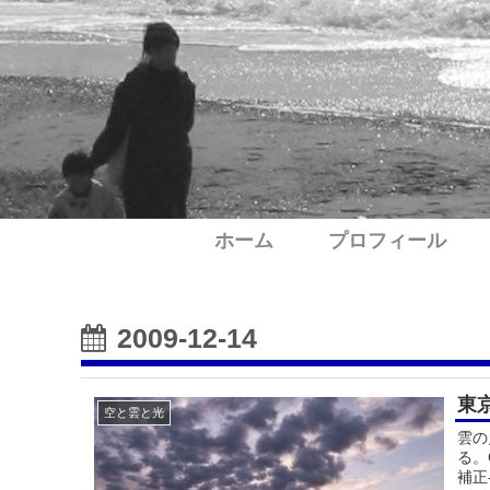
ホーム
プロフィール
2009-12-14
東
空と雲と光
雲の
る。
補正-