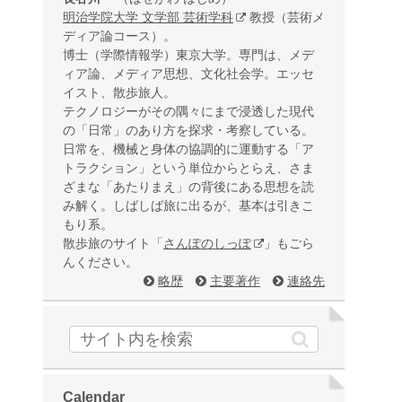
明治学院大学 文学部 芸術学科
教授（芸術メ
ディア論コース）。
博士（学際情報学）東京大学。専門は、メデ
ィア論、メディア思想、文化社会学。エッセ
イスト、散歩旅人。
テクノロジーがその隅々にまで浸透した現代
の「日常」のあり方を探求・考察している。
日常を、機械と身体の協調的に運動する「ア
トラクション」という単位からとらえ、さま
ざまな「あたりまえ」の背後にある思想を読
み解く。しばしば旅に出るが、基本は引きこ
もり系。
散歩旅のサイト「
さんぽのしっぽ
」もごら
んください。
略歴
主要著作
連絡先
Calendar