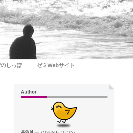
ぽのしっぽ
ゼミWebサイト
Author
長谷川 一
（はせがわ はじめ）