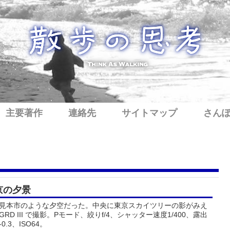
主要著作
連絡先
サイトマップ
さん
京の夕景
見本市のような夕空だった。中央に東京スカイツリーの影がみえ
GRD III で撮影。Pモード、絞りf/4、シャッター速度1/400、露出
0.3、ISO64。