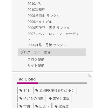
2010パリ
2010軍艦島
2009羊蹄山 ランクル
2009ポルトガル
2009西伊豆・雲見 ランクル
2007コペン・ロンドン・カーディ
フ
2006姫路・丹後 ランクル
ブログ・サイト整備
ブログ整備
サイト整備
Tag Cloud
ゼミ
原発PR施設を見にゆく
子どもの時間
書物と出版
市川
出会う
北海道