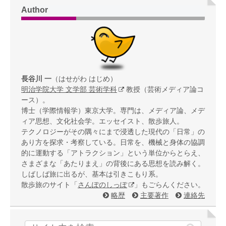
Author
長谷川 一
（はせがわ はじめ）
明治学院大学 文学部 芸術学科
教授（芸術メディア論コ
ース）。
博士（学際情報学）東京大学。専門は、メディア論、メデ
ィア思想、文化社会学。エッセイスト、散歩旅人。
テクノロジーがその隅々にまで浸透した現代の「日常」の
あり方を探求・考察している。日常を、機械と身体の協調
的に運動する「アトラクション」という単位からとらえ、
さまざまな「あたりまえ」の背後にある思想を読み解く。
しばしば旅に出るが、基本は引きこもり系。
散歩旅のサイト「
さんぽのしっぽ
」もごらんください。
略歴
主要著作
連絡先