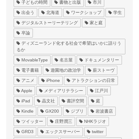
子どもの時間
書物と出版
市川
出会う
北海道
ワークショップ
学生
デジタルストーリーテリング
家と庭
卒論
ディズニーランド化する社会で希望はいかに語りう
るか
MovableType
名古屋
ドキュメンタリー
電子書籍
遊園地の政治学
薪ストーヴ
アニメ
iPhone
アトラクションの日常
Apple
メディアリテラシー
江戸川
iPad
晶文社
書評空間
庭
Kindle
GX200
ジブリ
岩波書店
ツイッター
庄野潤三
NHKラジオ
GRD3
エックスサーバー
twitter