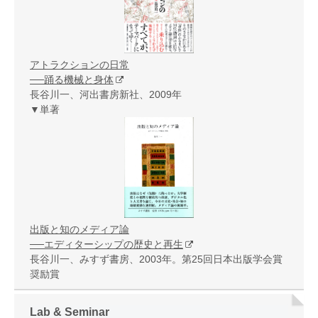
アトラクションの日常
──踊る機械と身体
長谷川一、河出書房新社、2009年
▼単著
出版と知のメディア論
──エディターシップの歴史と再生
長谷川一、みすず書房、2003年。第25回日本出版学会賞
奨励賞
Lab & Seminar