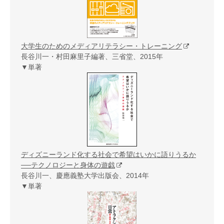
大学生のためのメディアリテラシー・トレーニング
長谷川一・村田麻里子編著、三省堂、2015年
▼単著
ディズニーランド化する社会で希望はいかに語りうるか
──テクノロジーと身体の遊戯
長谷川一、慶應義塾大学出版会、2014年
▼単著