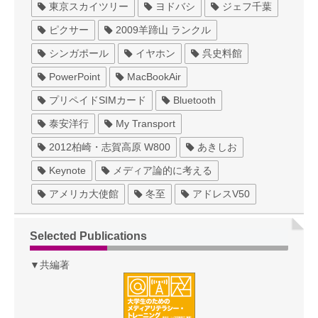
東京スカイツリー
ヨドバシ
ジェフ千葉
ピクサー
2009羊蹄山 ランクル
シンガポール
イヤホン
呉史料館
PowerPoint
MacBookAir
プリペイドSIMカード
Bluetooth
泰安洋行
My Transport
2012柏崎・志賀高原 W800
あきしお
Keynote
メディア論的に考える
アメリカ大使館
冬至
アドレスV50
Selected Publications
▼共編著