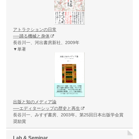
アトラクションの日常
──踊る機械と身体
長谷川一、河出書房新社、2009年
▼単著
出版と知のメディア論
──エディターシップの歴史と再生
長谷川一、みすず書房、2003年。第25回日本出版学会賞
奨励賞
Lab & Seminar