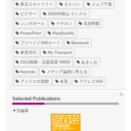
東京スカイツリー
ヨドバシ
ジェフ千葉
ピクサー
2009羊蹄山 ランクル
シンガポール
イヤホン
呉史料館
PowerPoint
MacBookAir
プリペイドSIMカード
Bluetooth
泰安洋行
My Transport
2012柏崎・志賀高原 W800
あきしお
Keynote
メディア論的に考える
アメリカ大使館
冬至
アドレスV50
Selected Publications
▼共編著