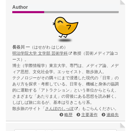
Author
長谷川 一
（はせがわ はじめ）
明治学院大学 文学部 芸術学科
教授（芸術メディア論コ
ース）。
博士（学際情報学）東京大学。専門は、メディア論、メデ
ィア思想、文化社会学。エッセイスト、散歩旅人。
テクノロジーがその隅々にまで浸透した現代の「日常」の
あり方を探求・考察している。日常を、機械と身体の協調
的に運動する「アトラクション」という単位からとらえ、
さまざまな「あたりまえ」の背後にある思想を読み解く。
しばしば旅に出るが、基本は引きこもり系。
散歩旅のサイト「
さんぽのしっぽ
」もごらんください。
略歴
主要著作
連絡先