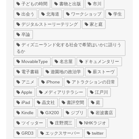
子どもの時間
書物と出版
市川
出会う
北海道
ワークショップ
学生
デジタルストーリーテリング
家と庭
卒論
ディズニーランド化する社会で希望はいかに語りう
るか
MovableType
名古屋
ドキュメンタリー
電子書籍
遊園地の政治学
薪ストーヴ
アニメ
iPhone
アトラクションの日常
Apple
メディアリテラシー
江戸川
iPad
晶文社
書評空間
庭
Kindle
GX200
ジブリ
岩波書店
ツイッター
庄野潤三
NHKラジオ
GRD3
エックスサーバー
twitter