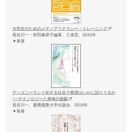
大学生のためのメディアリテラシー・トレーニング
長谷川一・村田麻里子編著、三省堂、2015年
▼単著
ディズニーランド化する社会で希望はいかに語りうるか
──テクノロジーと身体の遊戯
長谷川一、慶應義塾大学出版会、2014年
▼単著