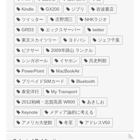
Kindle
GX200
ジブリ
岩波書店
ツイッター
庄野潤三
NHKラジオ
GRD3
エックスサーバー
twitter
東京スカイツリー
ヨドバシ
ジェフ千葉
ピクサー
2009羊蹄山 ランクル
シンガポール
イヤホン
呉史料館
PowerPoint
MacBookAir
プリペイドSIMカード
Bluetooth
泰安洋行
My Transport
2012柏崎・志賀高原 W800
あきしお
Keynote
メディア論的に考える
アメリカ大使館
冬至
アドレスV50