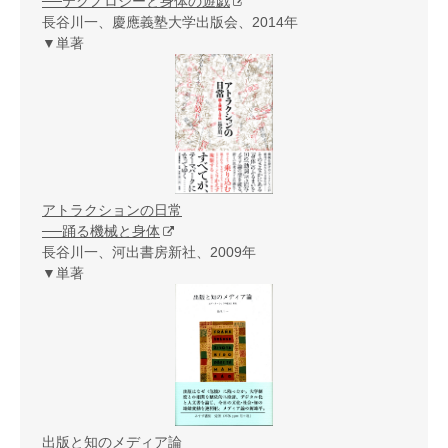
──テクノロジーと身体の遊戯
長谷川一、慶應義塾大学出版会、2014年
▼単著
アトラクションの日常
──踊る機械と身体
長谷川一、河出書房新社、2009年
▼単著
出版と知のメディア論